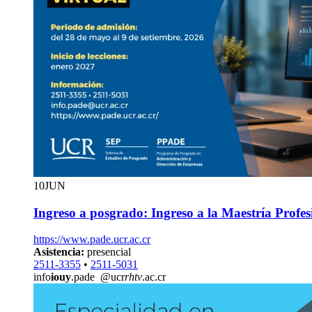
10
JUN
Ingreso a posgrado: Ingreso a la Maestría Profe
https://www.pade.ucr.ac.cr
Asistencia:
presencial
2511-3355
•
2511-5031
info
iouy
.pade
@ucr
rhtv
.ac.cr