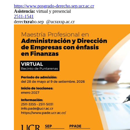
https://www.posgrado-derecho.sep.ucr.ac.cr
Asistencia:
virtual y presencial
2511-1541
derec
txra
ho.sep
@ucr
axsp
.ac.cr