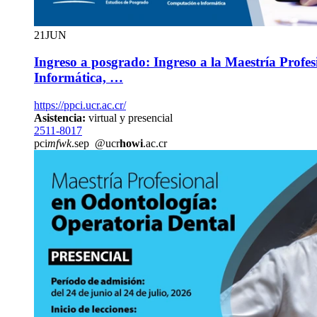
21
JUN
Ingreso a posgrado: Ingreso a la Maestría Profe
Informática, …
https://ppci.ucr.ac.cr/
Asistencia:
virtual y presencial
2511-8017
pci
mfwk
.sep
@ucr
howi
.ac.cr