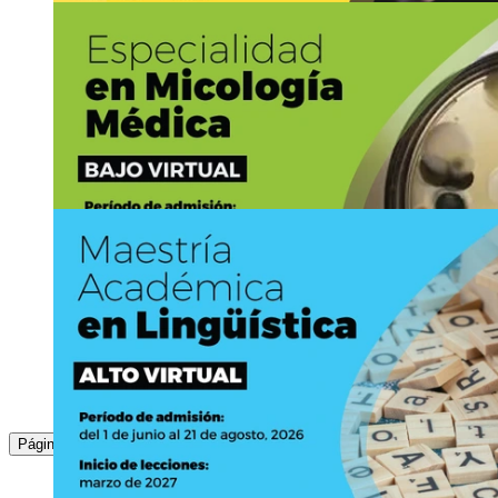
+506-25115258
ar
jyqj
tes
@sep
iymu
.ucr.ac.cr
15
JUN
Ingreso a posgrado: Ingreso a la Maestría Académ
en …
https://www.artes.sep.ucr.ac.cr
Asistencia:
virtual
+506-25115258
ar
jtra
tes
@sep
wacg
.ucr.ac.cr
19
JUN
Ingreso a posgrado: Ingreso a la Maestría Profe
énfasis en
https://www.artes.sep.ucr.ac.cr
2511-5258
ar
bjcc
tes
@sep
ypcr
.ucr.ac.cr
:
1
2
3
Página
18
JUN
Hasta
14
AGO