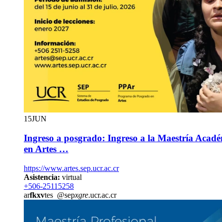
15
JUN
Ingreso a posgrado: Ingreso a la Maestría Académ
en Artes …
https://www.artes.sep.ucr.ac.cr
Asistencia:
virtual
+506-25115258
ar
fkxv
tes
@sep
xgre
.ucr.ac.cr