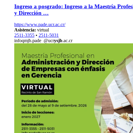
Ingreso a posgrado: Ingreso a la Maestría Profe
y Dirección …
https://www.pade.ucr.ac.cr/
Asistencia:
virtual
2511-3355
•
2511-5031
info
qmjb
.pade
@ucr
ysjb
.ac.cr