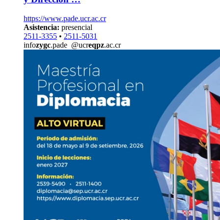
https://www.pade.ucr.ac.cr
Asistencia:
presencial
2511-3355
•
2511-5031
info
zygc
.pade
@ucr
eqpz
.ac.cr