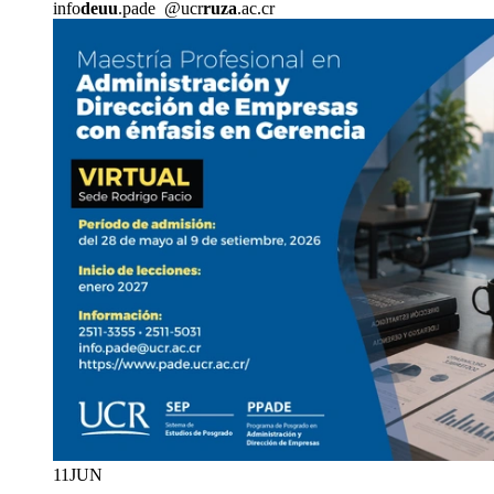
info
deuu
.pade
@ucr
ruza
.ac.cr
11
JUN