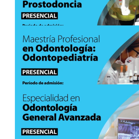
24
JUN
Ingreso a posgrado: Ingreso a la Maestría Profe
con énfasis en …
https://www.odontologia.sep.ucr.ac.cr
Asistencia:
presencial
2511-8054