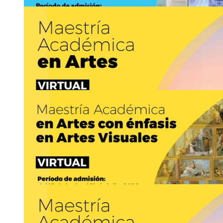
odont
rsbj
ologia
@sep
znzx
.ucr.ac.cr
24
JUN
Ingreso a posgrado: Ingreso a la Maestría Profe
Odontopediatría
https://www.odontologia.sep.ucr.ac.cr
Asistencia:
presencial
2511-8054
odont
uyns
ologia
@sep
feuv
.ucr.ac.cr
24
JUN
Ingreso a posgrado: Ingreso a la Especialidad e
Avanzada
https://www.odontologia.sep.ucr.ac.cr
Asistencia:
presencial
2511-8054
odont
vrro
ologia
@sep
ltzk
.ucr.ac.cr
15
JUN