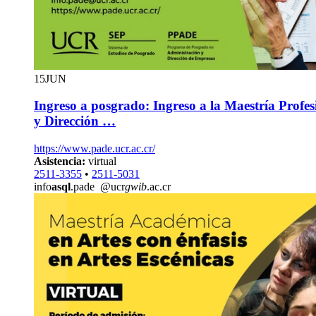
15
JUN
Ingreso a posgrado: Ingreso a la Maestría Profe
y Dirección …
https://www.pade.ucr.ac.cr/
Asistencia:
virtual
2511-3355
•
2511-5031
info
asql
.pade
@ucr
gwib
.ac.cr