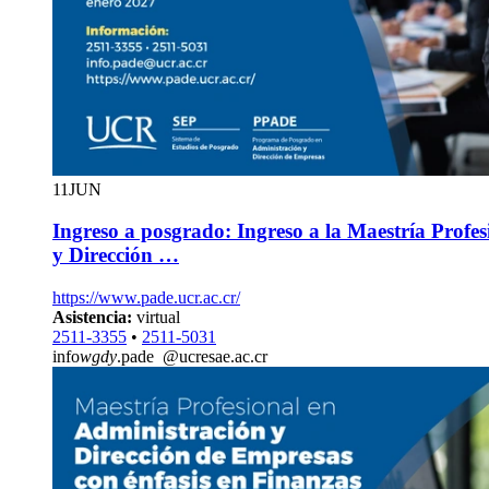
11
JUN
Ingreso a posgrado: Ingreso a la Maestría Profe
y Dirección …
https://www.pade.ucr.ac.cr/
Asistencia:
virtual
2511-3355
•
2511-5031
info
wgdy
.pade
@ucr
esae
.ac.cr