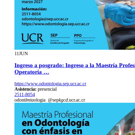
11
JUN
Ingreso a posgrado: Ingreso a la Maestría Profe
Operatoria …
https://www.odontologia.sep.ucr.ac.cr
Asistencia:
presencial
2511-8054
odont
lmta
ologia
@sep
kgcd
.ucr.ac.cr