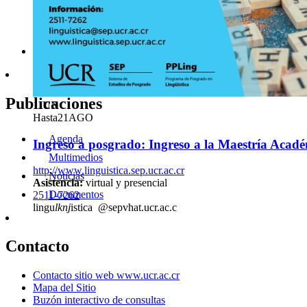
Ingreso a posgrado: Ingreso a la Especialidad e
https://www.codem.sep.ucr.ac.cr
Asistencia:
virtual y presencial
2511-3958
digitalp
bnxq
pemic.sep
@ucr
qwja
.ac.cr
Publicaciones
1
JUN
Hasta
21
AGO
Agenda
Ingreso a posgrado: Ingreso a la Maestría Acadé
Multimedios
http://www.linguistica.sep.ucr.ac.cr
Noticias
Asistencia:
virtual y presencial
Documentos
2511-7262
lingu
lknj
istica
@sep
vhat
.ucr.ac.c
Contacto
Contacto sitio web www.ucr.ac.cr
Mapa del Sitio
Buzón interactivo de consultas