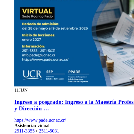
11
JUN
Ingreso a posgrado: Ingreso a la Maestría Profe
y Dirección …
https://www.pade.ucr.ac.cr/
Asistencia:
virtual
2511-3355
•
2511-5031