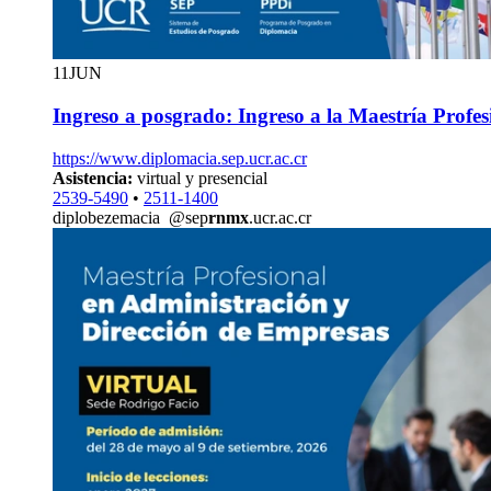
11
JUN
Ingreso a posgrado: Ingreso a la Maestría Profe
https://www.diplomacia.sep.ucr.ac.cr
Asistencia:
virtual y presencial
2539-5490
•
2511-1400
diplo
beze
macia
@sep
rnmx
.ucr.ac.cr