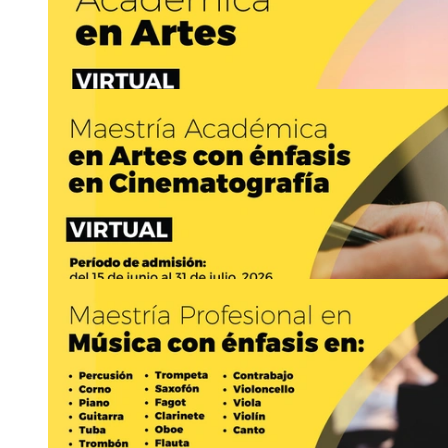
Ingreso a posgrado: Ingreso a la Maestría Acadé
https://www.artes.sep.ucr.ac.cr
Asistencia:
virtual
+506-25115258
ar
sblj
tes
@sep
qasn
.ucr.ac.cr
15
JUN
Ingreso a posgrado: Ingreso a la Maestría Académ
en Artes …
https://www.artes.sep.ucr.ac.cr
Asistencia:
virtual
+506-25115258
ar
axys
tes
@sep
rqoi
.ucr.ac.cr
15
JUN
Ingreso a posgrado: Ingreso a la Maestría Acadé
https://www.artes.sep.ucr.ac.cr
Asistencia:
virtual