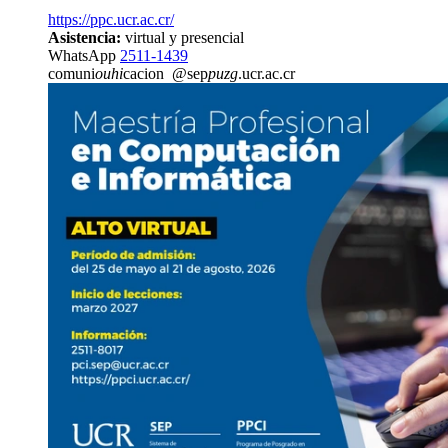
https://ppc.ucr.ac.cr/
Asistencia:
virtual y presencial
WhatsApp
2511-1439
comuni
ouhi
cacion
@sep
puzg
.ucr.ac.cr