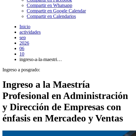
Compartir en Whatsapp
Compartir en Google Calendar
Compartir en Calendarios
Inicio
actividades
sep
2026
06
10
ingreso-a-la-maestri…
Ingreso a posgrado:
Ingreso a la Maestría
Profesional en Administración
y Dirección de Empresas con
énfasis en Mercadeo y Ventas