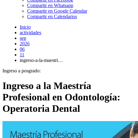
Compartir en Whatsapp
Compartir en Google Calendar
Compartir en Calendarios
Inicio
actividades
sep
2026
06
11
ingreso-a-la-maestri…
Ingreso a posgrado:
Ingreso a la Maestría
Profesional en Odontología:
Operatoria Dental