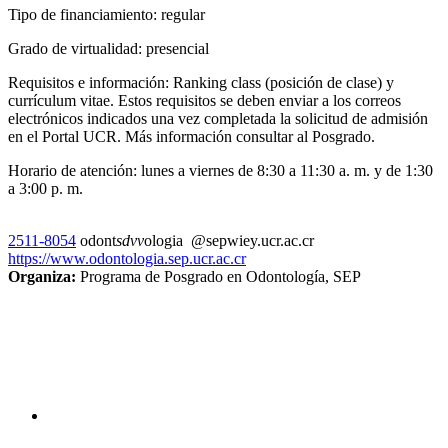
Tipo de financiamiento: regular
Grado de virtualidad: presencial
Requisitos e información: Ranking class (posición de clase) y
currículum vitae. Estos requisitos se deben enviar a los correos
electrónicos indicados una vez completada la solicitud de admisión
en el Portal UCR. Más información consultar al Posgrado.
Horario de atención: lunes a viernes de 8:30 a 11:30 a. m. y de 1:30
a 3:00 p. m.
2511-8054
odont
sdvv
ologia
@sep
wiey
.ucr.ac.cr
https://www.odontologia.sep.ucr.ac.cr
Organiza:
Programa de Posgrado en Odontología, SEP