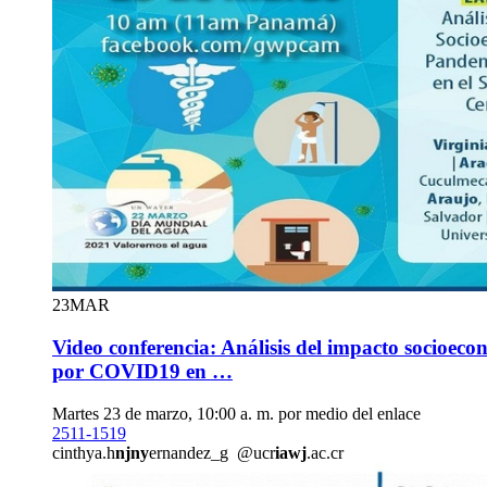
23
MAR
Video conferencia: Análisis del impacto socioec
por COVID19 en …
Martes 23 de marzo, 10:00 a. m. por medio del enlace
2511-1519
cinthya.h
njny
ernandez_g
@ucr
iawj
.ac.cr