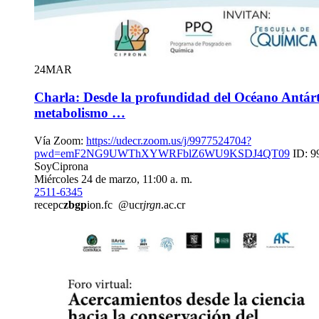
24
MAR
Charla: Desde la profundidad del Océano Antárti
metabolismo …
Vía Zoom:
https://udecr.zoom.us/j/9977524704?
pwd=emF2NG9UWThXYWRFblZ6WU9KSDJ4QT09
ID: 9
SoyCiprona
Miércoles 24 de marzo, 11:00 a. m.
2511-6345
recepc
zbgp
ion.fc
@ucr
jrgn
.ac.cr