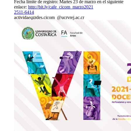
Fecha límite de registro: Martes 23 de marzo en el siguiente
enlace:
http://bit.ly/cafe_cicom_marzo2021
2511-6414
activida
eqzz
des.cicom
@ucr
vrej
.ac.cr