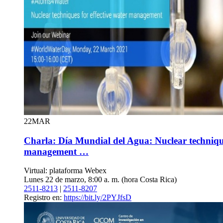
22
MAR
Charla: Día Mundial del Agua: Nuclear technique
management …
Virtual: plataforma Webex
Lunes 22 de marzo, 8:00 a. m. (hora Costa Rica)
2511-8213
|
2511-8207
Registro en:
https://bit.ly/2PYJfsD