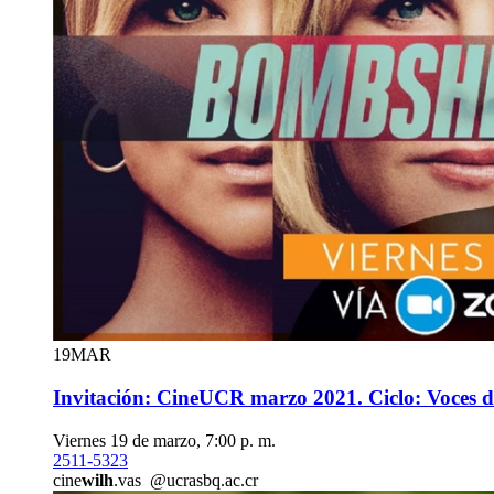
19
MAR
Invitación: CineUCR marzo 2021. Ciclo: Voces 
Viernes 19 de marzo, 7:00 p. m.
2511-5323
cine
wilh
.vas
@ucr
asbq
.ac.cr