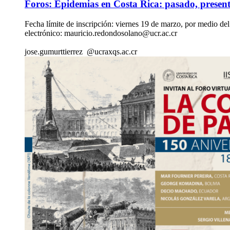
Foros: Epidemias en Costa Rica: pasado, present
Fecha límite de inscripción: viernes 19 de marzo, por medio del
electrónico: mauricio.redondosolano@ucr.ac.cr
jose.gu
murt
tierrez
@ucr
axqs
.ac.cr