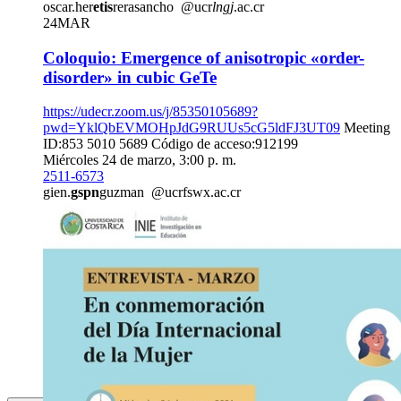
oscar.her
etis
rerasancho
@ucr
lngj
.ac.cr
24
MAR
Coloquio: Emergence of anisotropic «order-
disorder» in cubic GeTe
https://udecr.zoom.us/j/85350105689?
pwd=YklQbEVMOHpJdG9RUUs5cG5ldFJ3UT09
Meeting
ID:853 5010 5689 Código de acceso:912199
Miércoles 24 de marzo, 3:00 p. m.
2511-6573
gien.
gspn
guzman
@ucr
fswx
.ac.cr