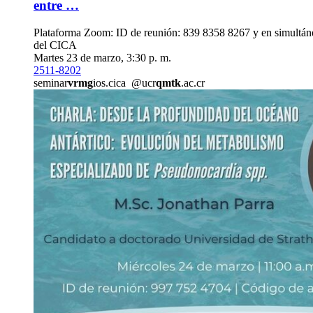
entre …
Plataforma Zoom: ID de reunión: 839 8358 8267 y en simultán
del CICA
Martes 23 de marzo, 3:30 p. m.
2511-8202
seminar
vrmg
ios.cica
@ucr
qmtk
.ac.cr