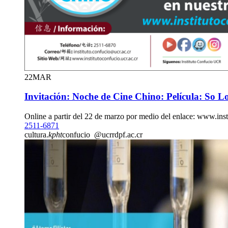
22
MAR
Invitación: Noche de Cine Chino: Película: So 
Online a partir del 22 de marzo por medio del enlace: www.inst
2511-6871
cultura.
kpht
confucio
@ucr
rdpf
.ac.cr