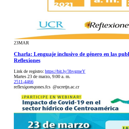
23
MAR
Charla: Lenguaje inclusivo de género en las publ
Reflexiones
Link de registro:
https://bit.ly/3bvgmeY
Martes 23 de marzo, 9:00 a. m.
2511-4466
reflexi
gomq
ones.fcs
@ucr
etjn
.ac.cr