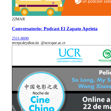
22
MAR
Conversatorio: Podcast El Zapato Aprieta
2511-8690
recepc
deyd
ion.iis
@ucr
cqae
.ac.cr