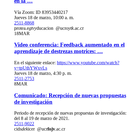
en la …
Vía Zoom: ID 83953440217
Jueves 18 de marzo, 10:00 a. m.
2511-8868
protea.e
gtvy
ducacion
@ucr
oytk
.ac.cr
18
MAR
Video conferencia: Feedback aumentado en el
aprendizaje de destrezas motrices: …
En el siguiente enlace:
https://www.youtube.com/watch?
v=tpUthYWxvLs
Jueves 18 de marzo, 4:30 p. m.
2511-2753
8
MAR
Comunicado: Recepción de nuevas propuestas
de investigación
Periodo de recepción de nuevas propuestas de investigación:
del 8 al 19 de marzo de 2021.
2511-9022
cid
sdek
icer
@ucr
fojv
.ac.cr