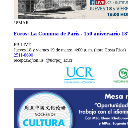
18
MAR
Foros: La Comuna de París - 150 aniversario 1
FB LIVE
Jueves 18 y viernes 19 de marzo, 4:00 p. m. (hora Costa Rica)
2511-8690
recepc
zxdj
ion.iis
@ucr
pojj
.ac.cr