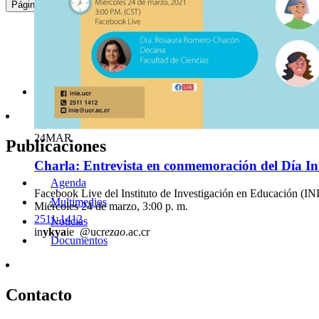
:
1
2
3
4
5
6
7
8
9
10
...
Página
24
MAR
Publicaciones
Charla: Entrevista en conmemoración del Día In
Agenda
Facebook Live del Instituto de Investigación en Educación (IN
Multimedios
Miércoles 24 de marzo, 3:00 p. m.
2511-1412
Noticias
in
ykya
ie
@ucr
ezao
.ac.cr
Documentos
Contacto