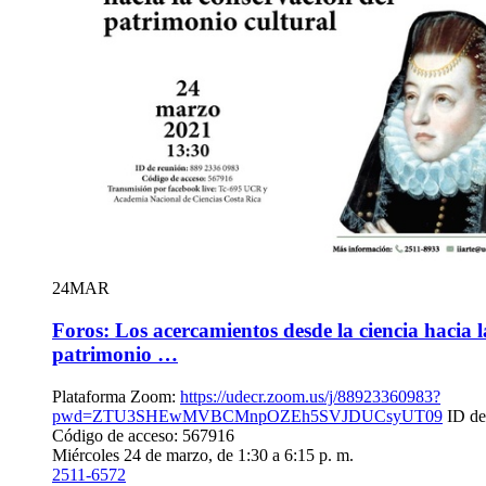
24
MAR
Foros: Los acercamientos desde la ciencia hacia 
patrimonio …
Plataforma Zoom:
https://udecr.zoom.us/j/88923360983?
pwd=ZTU3SHEwMVBCMnpOZEh5SVJDUCsyUT09
ID de
Código de acceso: 567916
Miércoles 24 de marzo, de 1:30 a 6:15 p. m.
2511-6572