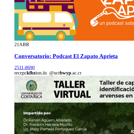
21
ABR
Conversatorio: Podcast El Zapato Aprieta
2511-8690
recepc
kfbz
ion.iis
@ucr
bwyp
.ac.cr