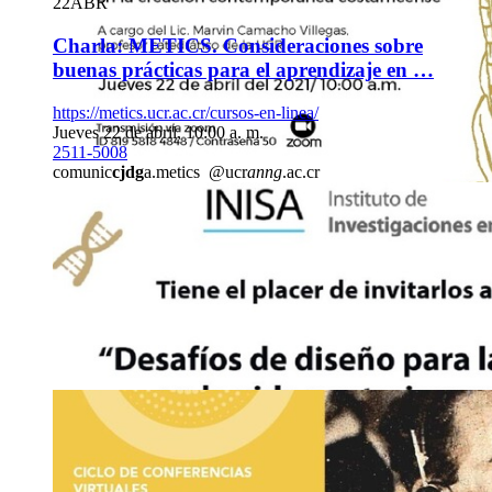
22
ABR
Charla: METICS. Consideraciones sobre
buenas prácticas para el aprendizaje en …
https://metics.ucr.ac.cr/cursos-en-linea/
Jueves 22 de abril, 10:00 a. m.
2511-5008
comunic
cjdg
a.metics
@ucr
anng
.ac.cr
22
ABR
Charla: Charla-Recital: El canto indígena como 
creación …
Vía Zoom: ID 819 5818 4848 Contraseña: 50
Jueves 22 de abril, 10:00 a. m.
2511-7559