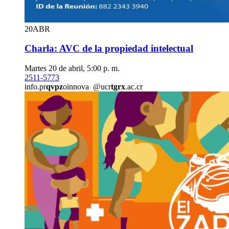
20
ABR
Charla: AVC de la propiedad intelectual
Martes 20 de abril, 5:00 p. m.
2511-5773
info.pr
qvpz
oinnova
@ucr
tgrx
.ac.cr