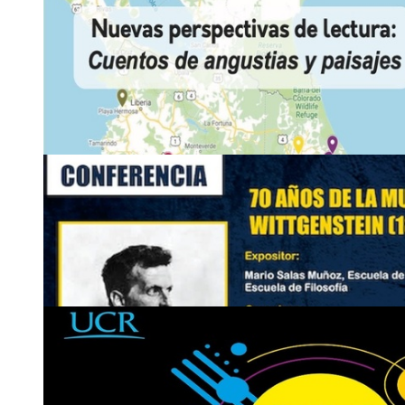
gian.
gbwo
guzman
@ucr
dili
.ac.cr
21
ABR
Conferencia: Inaugural: Innovación educativa. E
proceso de …
Canal de YouTube Facultad de Educación UCR
Miércoles 21 de abril, 3:00 p. m.
2511-8867
recepcion
trpo
.educacion
@ucr
vmpj
.ac.cr
21
ABR
Ciclo de conferencias: Cargas Académicas: Una 
Unidades
Inscripción y acceso a reunión Zoom: https:is.gd/oJtApbID: 8
Miércoles 21 de abril, 3:30 p. m. Costa Rica
2511-4016
21
ABR
Conferencia: Nuevas perspectivas de lectura: Cue