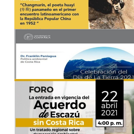
22
ABR
Charla: Desafíos de diseño para la reconexión en 
estudio …
https://www.facebook.com/INISA.UCR
Jueves 22 de abril, 1:30 p. m.
luis.rive
xutp
ramontero
@ucr
ttvp
.ac.cr
22
ABR
Ciclo de conferencias: Changmarín, el poeta hu
primer encuentro …
Facebook live Instituto Confucio de la UCR
Jueves 22 de abril, 2:00 p. m.