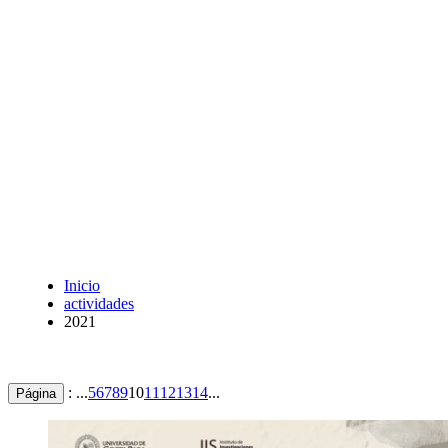
Inicio
actividades
2021
: ...
5
6
7
8
9
10
11
12
13
14
...
Página