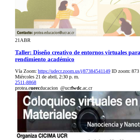
21
ABR
Taller: Diseño creativo de entornos virtuales para
rendimiento académico
Vía Zoom:
https://udecr.zoom.us/j/87384541149
ID zoom: 873
Miércoles 21 de abril, 2:30 p. m.
2511-8868
protea.e
ueec
ducacion
@ucr
fwdc
.ac.cr