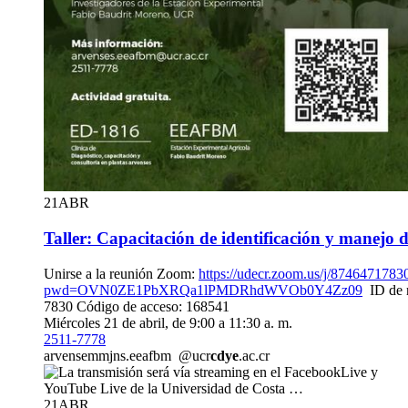
21
ABR
Taller: Capacitación de identificación y manejo d
Unirse a la reunión Zoom:
https://udecr.zoom.us/j/8746471783
pwd=OVN0ZE1PbXRQa1lPMDRhdWVOb0Y4Zz09
ID de r
7830 Código de acceso: 168541
Miércoles 21 de abril, de 9:00 a 11:30 a. m.
2511-7778
arvense
mmjn
s.eeafbm
@ucr
cdye
.ac.cr
21
ABR