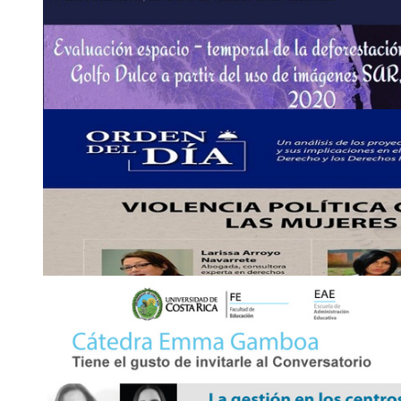
18
OCT
Conversatorio: Las áreas protegidas de la Unive
perspectivas y …
Facebook y youtube de la RAP-UCR
https://www.youtube.c
XbcyhtN4rVF4SBu_Q/featured
Lunes 18 de octubre, 4:00 p. m.
2511-1473
rap
tkeb
.vi
@ucr
inrv
.ac.cr
18
OCT
Charla: Evaluación espacio - temporal de la defo
Forestal …