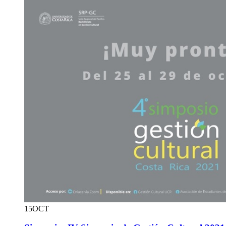
15
OCT