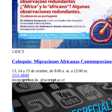
13
OCT
Coloquio: Migraciones Africanas Contemporáne
13, 14 y 15 de octubre, de 8:00 a. m. a 12:00 m.
2511-8690
recepc
grrl
ion.iis
@ucr
cypt
.ac.cr