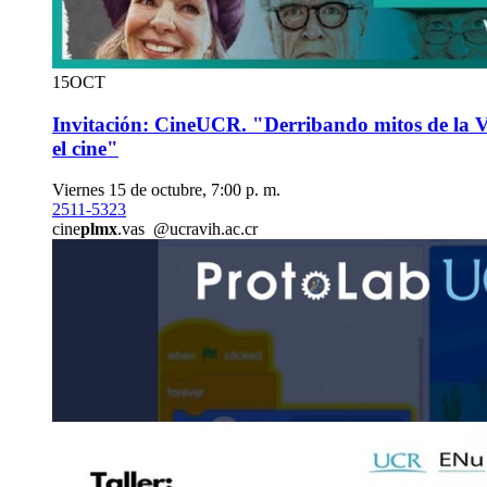
15
OCT
Invitación: CineUCR. "Derribando mitos de la 
el cine"
Viernes 15 de octubre, 7:00 p. m.
2511-5323
cine
plmx
.vas
@ucr
avih
.ac.cr