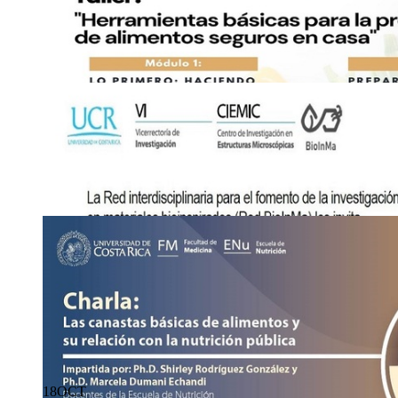
5
OCT
Matrícula: Mi primer video juego con Scratch
Fecha límite de matrícula: 17 de octubre por medio de este enla
https://protolabucr.fundacionucr.org
2225-1348
laura.
fobn
padilla
@ucr
rzqi
.ac.cr
15
OCT
Taller: Herramientas básicas para la preparación
casa
18
OCT