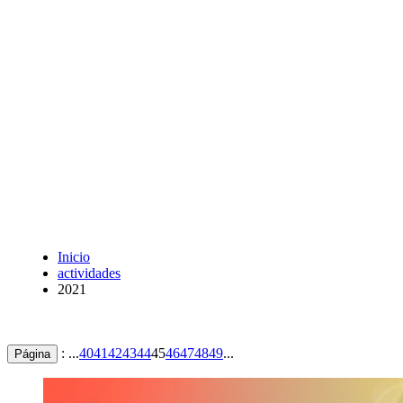
Inicio
actividades
2021
: ...
40
41
42
43
44
45
46
47
48
49
...
Página