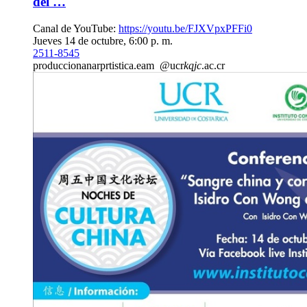
del …
Canal de YouTube:
https://youtu.be/FJXVpxPFFi0
Jueves 14 de octubre, 6:00 p. m.
2511-8545
producciona
narp
rtistica.eam
@ucr
kqjc
.ac.cr