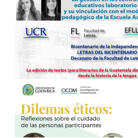
Transmisión por Facebook: Geografía UCR y FCS UCR Cana
Lunes 18 de octubre, 4:30 p. m.
2511-5528
proca
rfwc
di.eg
@ucr
opoq
.ac.cr
18
OCT
Charla: Orden del día - Violencia política contra
Transmitido por Radio Universidad y Facebook Live de la págin
Investigaciones Jurídicas
Lunes 18 de octubre, 5:00 p. m.
2511-1556
iij
rnog
.fd
@ucr
tynp
.ac.cr
18
OCT
Conversatorio: Cátedra Emma Gamboa: La gestió
educativos laboratorio …
Canal de Youtube de la Facultad de Educación:
https://www.y
dx7nrQ
Lunes 18 de octubre, 5:00 p. m.
2511-8867