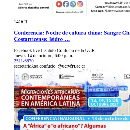
14
OCT
Conferencia: Noche de cultura china: Sangre C
Costarricense: Isidro …
Facebook live Instituto Confucio de la UCR
Jueves 14 de octubre, 6:00 p. m.
2511-6870
secretari
okzt
a.confucio
@ucr
vfrt
.ac.cr