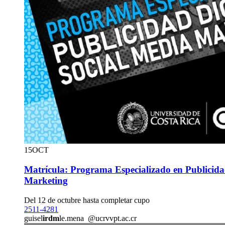
15
OCT
Matrícula: Programa Especializado en Publicida
Marketing
Del 12 de octubre hasta completar cupo
2511-4281
guisel
irdm
le.mena
@ucr
vvpt
.ac.cr