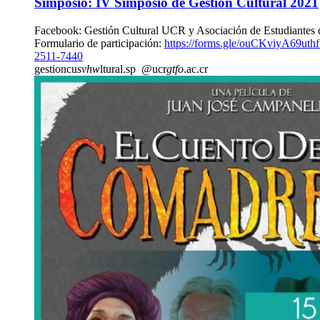
Simposio: IV Simposio de Gestión Cultural 2021
Facebook: Gestión Cultural UCR y Asociación de Estudiantes
Formulario de participación:
https://forms.gle/ouCKviyA69uth
2511-7440
gestioncu
svhw
ltural.sp
@ucr
gtfo
.ac.cr