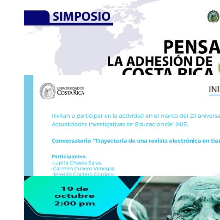
decanato.
gbmv
educacion
@ucr
gsdj
.ac.cr
18
OCT
Conferencia: La edición de textos (para)literari
dieciochesca: …
Facebook Live Facultad Letras:
https://www.facebook.com/pg/
1716648651976980/
Lunes 18 de octubre, 5:00 p. m.
2511-7276
15
OCT
Conversatorio: Dilemas éticos: Reflexiones sobre 
personas …
Fecha límite de registro: Martes 19 de octubre por medio de est
enlace:
https://bit.ly/conversatorio_cicom_dilemas_eticos
2511-6414
activida
yuyz
des.cicom
@ucr
tdug
.ac.cr
25
OCT