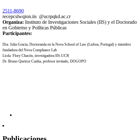
2511-8690
recepc
slwq
ion.iis
@ucr
pqkd
.ac.cr
Organiza:
Instituto de Investigaciones Sociales (IIS) y el Doctorado
en Gobierno y Políticas Públicas
Participantes:
Dra. Julia Gracia, Doctoranda en la Nova School of Law (Lisboa, Portugal) y miembro
fundadora del Nova Compliance Lab
Licda. Flory Chacón, investigadora IIS-UCR
Dr. Bruno Queiroz Cunha, profesor invitado, DOGOPO
Publicaciones