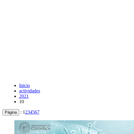
Inicio
actividades
2021
10
:
1
2
3
4
5
6
7
Página