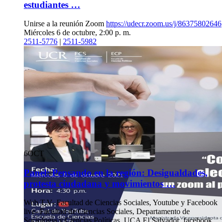
estudiantes …
Unirse a la reunión Zoom
https://udecr.zoom.us/j/86375802646
Miércoles 6 de octubre, 2:00 p. m.
2511-5776
|
2511-5982
6
OCT
Panel: Pensando en la región: Desigualdades,
protesta ciudadana y movimientos …
Web T.V- Facultad de Ciencias Sociales, Youtube y Facebook
live- Facultad de Ciencias Sociales, Departamento de
Sociología y Ciencias Políticas, UCA El Salvador facebook