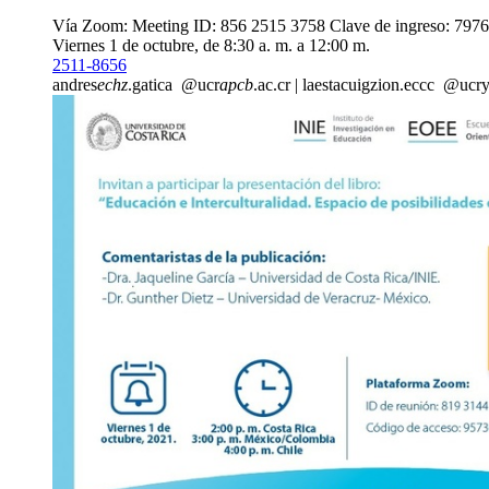
Vía Zoom: Meeting ID: 856 2515 3758 Clave de ingreso: 797
Viernes 1 de octubre, de 8:30 a. m. a 12:00 m.
2511-8656
andres
echz
.gatica
@ucr
apcb
.ac.cr
|
laestac
uigz
ion.eccc
@ucr
y