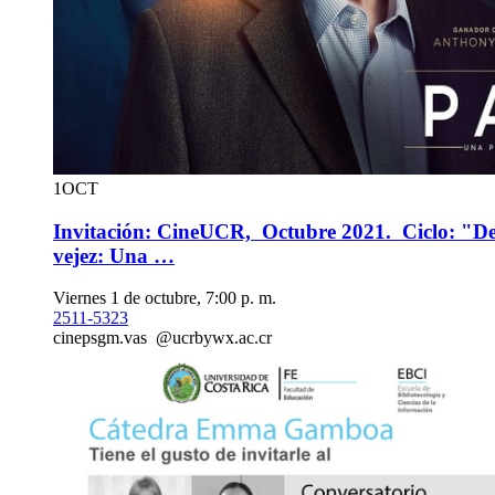
1
OCT
Invitación: CineUCR, Octubre 2021. Ciclo: "De
vejez: Una …
Viernes 1 de octubre, 7:00 p. m.
2511-5323
cine
psgm
.vas
@ucr
bywx
.ac.cr