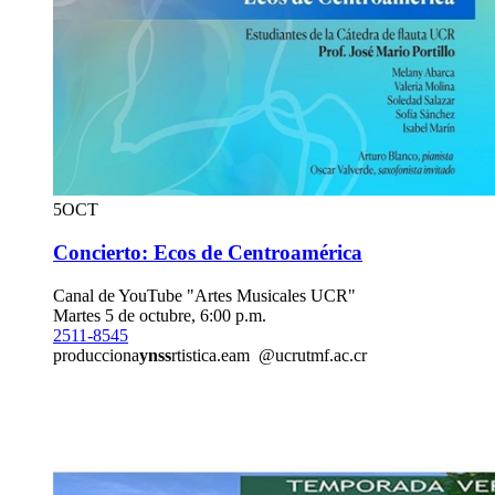
5
OCT
Concierto: Ecos de Centroamérica
Canal de YouTube "Artes Musicales UCR"
Martes 5 de octubre, 6:00 p.m.
2511-8545
producciona
ynss
rtistica.eam
@ucr
utmf
.ac.cr