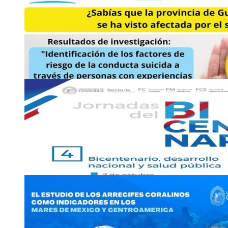
6
OCT
Charla: Impulsemos la Vacunación
Regístrese en este enlace:
https://udecr.zoom.us/meeting/register/tZctcOqgqToqHdRA1
Miércoles 6 de octubre, 6:00 p. m.
2511-6601
maria.c
qrkf
arvajal
@ucr
hlbg
.ac.cr
7
OCT
Charla: ¿Es la felicidad una decisión personal?
Jueves 7 de octubre, 1:30 p. m.
2511-4512
7
OCT
Video conferencia: Resultados de investigación: id
factores de …