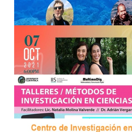
Vía Zoom: ID 959 7925 7925 Contraseña: aT8GZd
Jueves 7 de octubre, 2:00 p. m.
2511-9447
marleny
mlnv
.campos
@ucr
gvoa
.ac.cr
7
OCT
Ciclo de conferencias: Bicentenario de la Indepe
Reflexión …
Aula Magna, Plaza de la Autonomía
Jueves 7 de octubre, de 5:00 a 7:00 p. m.
2511-1304
https://www.youtube.com/channel/UC_SM5lb7P5ctjOw_
7
OCT
Ciclo de conferencias: Seminario virtual UNAM 
estudio de los …
Canal de YouTube y Facebook de la UNAM CR, así como Fa
Jueves 7 de octubre, 5:00 p. m.