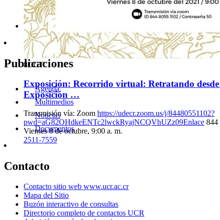
Se transmitirá por medio del Facebook live del Centro de Inves
Latinoamericanas (CIICLA) y del Repensar América Latina
Del 4 al 8 de octubre
2511-1985
cii
uzxv
cla
@ucr
nwqo
.ac.cr
|
real.
nixz
ciicla
@gmail
wumy
.co
Publicaciones
8
OCT
Exposición: Recorrido virtual: Retratando desde 
Agenda
Exposición …
Multimedios
Transmisión vía: Zoom
https://udecr.zoom.us/j/84480551102?
Noticias
pwd=aG82OHdkeENTc2lwckRyajNCQVhUZz09Enlace
844 
Documentos
Viernes 8 de octubre, 9:00 a. m.
2511-7559
Contacto
Contacto sitio web www.ucr.ac.cr
Mapa del Sitio
Buzón interactivo de consultas
Directorio completo de contactos UCR