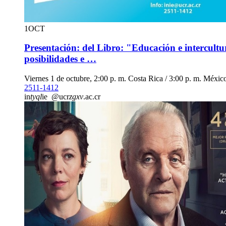
1
OCT
Presentación: del Libro: "Educación e intercultu
posibilidades e …
Viernes 1 de octubre, 2:00 p. m. Costa Rica / 3:00 p. m. Méxic
2511-1412
in
tyql
ie
@ucr
zgxv
.ac.cr