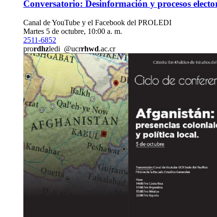
Conversatorio: Desinformación y procesos electo
Canal de YouTube y el Facebook del PROLEDI
Martes 5 de octubre, 10:00 a. m.
2511-6852
pro
rdhz
ledi
@ucr
rhwd
.ac.cr