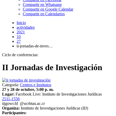
Compartir en Whatsapp
Compartir en Google Calendar
Compartir en Calendarios
Inicio
actividades
2021
10
27
ii-jornadas-de-inves…
Ciclo de conferencias:
II Jornadas de Investigación
Categoría:
Centros e Institutos
27 y 28 de octubre, 5:00 p. m.
Lugar:
Facebook Live: Instituto de Investigaciones Jurídicas
2511-1556
iij
gowr
.fd
@ucr
btau
.ac.cr
Organiza:
Instituto de Investigaciones Jurídicas (IIJ)
Participantes: