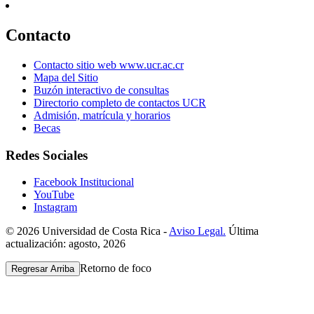
Contacto
Contacto sitio web www.ucr.ac.cr
Mapa del Sitio
Buzón interactivo de consultas
Directorio completo de contactos UCR
Admisión, matrícula y horarios
Becas
Redes Sociales
Facebook Institucional
YouTube
Instagram
© 2026 Universidad de Costa Rica -
Aviso Legal.
Última
actualización: agosto, 2026
Retorno de foco
Regresar Arriba