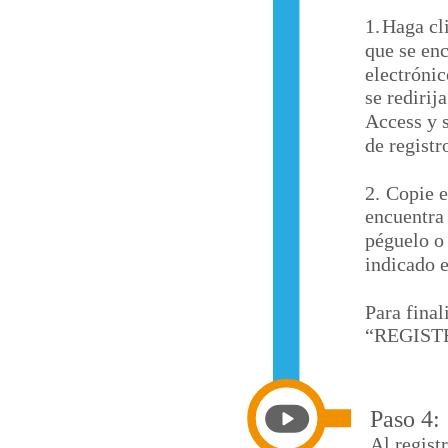
1.
Haga cli
que se en
electróni
se redirij
Access y 
de registr
2.
Copie e
encuentra 
péguelo o 
indicado e
Para final
“REGIST
Paso 4:
Al regist