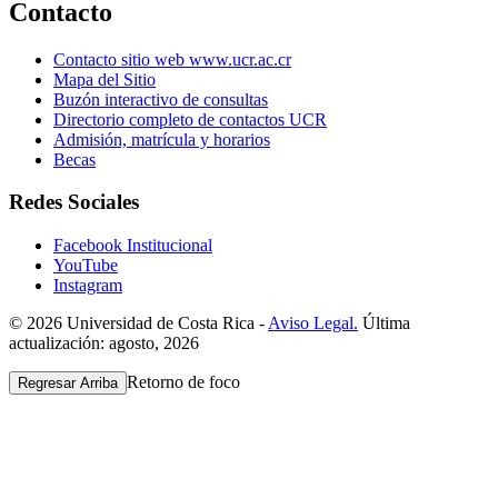
Contacto
Contacto sitio web www.ucr.ac.cr
Mapa del Sitio
Buzón interactivo de consultas
Directorio completo de contactos UCR
Admisión, matrícula y horarios
Becas
Redes Sociales
Facebook Institucional
YouTube
Instagram
© 2026 Universidad de Costa Rica -
Aviso Legal.
Última
actualización: agosto, 2026
Retorno de foco
Regresar Arriba