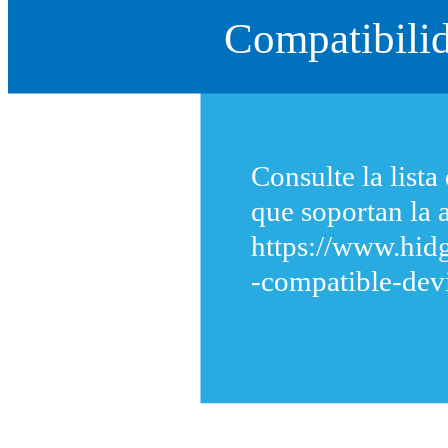
Compatibilid
Consulte la list
que soportan la 
https://www.hid
-compatible-dev