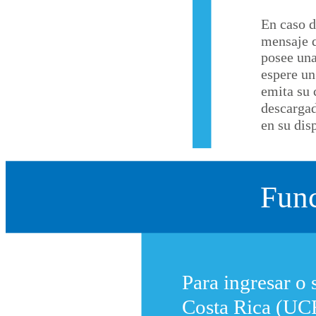
En caso 
mensaje 
posee un
espere u
emita su 
descarga
en su dis
Fun
Para ingresar o 
Costa Rica (UCR