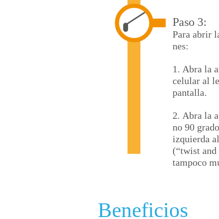
Paso 3:
Para abrir 
nes:
1. Abra l
celular al l
pantalla.
2. Abra la a
no 90 grado
izquierda a
(“twist and
tampoco mu
Beneficios