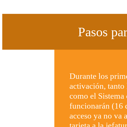
Pasos par
Durante los prim
activación, tanto 
como el Sistema
funcionarán (16 d
acceso ya no va a
tarjeta a la jefat