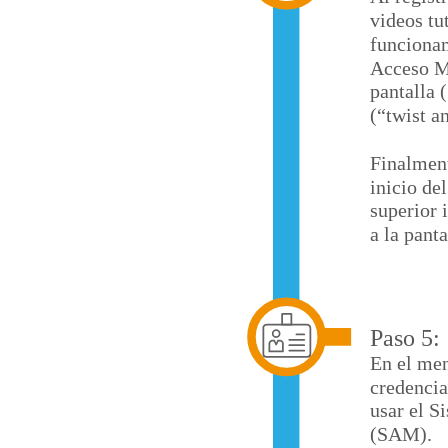
videos tu
funciona
Acceso M
pantalla (
(“twist a
Finalmen
inicio de
superior 
a la panta
Paso 5:
En el men
credencia
usar el 
(SAM).