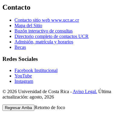
Contacto
Contacto sitio web www.ucr.ac.cr
Mapa del Sitio
Buzón interactivo de consultas
Directorio completo de contactos UCR
Admisión, matrícula y horarios
Becas
Redes Sociales
Facebook Institucional
YouTube
Instagram
© 2026 Universidad de Costa Rica -
Aviso Legal.
Última
actualización: agosto, 2026
Retorno de foco
Regresar Arriba