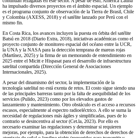
continúan rezagadas en este sector. A pesar de esto, América Latina
ha impulsado diversos proyectos en el ámbito espacial. Un ejemplo
es el programa conjunto de observación de la Tierra de Brasil, Chile
y Colombia (AXESS, 2018) y el satélite lanzado por Perú con el
mismo fin.
En Costa Rica, los avances incluyen la puesta en órbita del satélite
Batsú en 2018 (Diario Extra, 2018), iniciativas académicas como el
proyecto conjunto de monitoreo espacial del océano entre la UCR,
la UNA y la NASA para la detección temprana de mareas rojas
(Martínez, 2025) y la firma de un memorando de entendimiento en
2025 entre el Micitt e Hispasat para el desarrollo de infraestructura
satelital compartida (Dirección General de Asociaciones
Internacionales, 2025).
A pesar del dinamismo del sector, la implementación de la
tecnología satelital no está exenta de retos. El costo sigue siendo una
de las principales barreras tanto por la falta de asequibilidad de los
servicios (Pulido, 2023) como por los elevados gastos de
lanzamiento y mantenimiento. Otro obstáculo es el acceso a recursos
escasos, especialmente al espectro radioeléctrico. A ello se suma la
necesidad de regulaciones más ágiles y simplificadas, pues de lo
contrario se desincentiva al sector (Cet.la, 2023). Por ello es
necesario examinar las regulaciones y determinar si requieren
mejoras, por ejemplo, para la obtención de derechos de derechos de
aterrizaje de señal o
landing rights
(requeridos para transmitir y