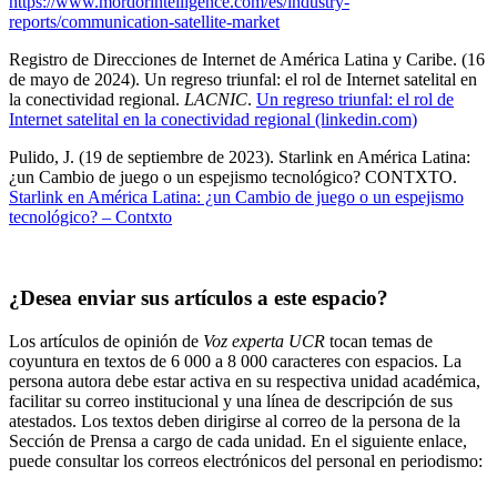
https://www.mordorintelligence.com/es/industry-
reports/communication-satellite-market
Registro de Direcciones de Internet de América Latina y Caribe. (16
de mayo de 2024). Un regreso triunfal: el rol de Internet satelital en
la conectividad regional.
LACNIC
.
Un regreso triunfal: el rol de
Internet satelital en la conectividad regional (linkedin.com)
Pulido, J. (19 de septiembre de 2023). Starlink en América Latina:
¿un Cambio de juego o un espejismo tecnológico? CONTXTO.
Starlink en América Latina: ¿un Cambio de juego o un espejismo
tecnológico? – Contxto
¿Desea enviar sus artículos a este espacio?
Los artículos de opinión de
Voz experta UCR
tocan temas de
coyuntura en textos de 6 000 a 8 000 caracteres con espacios. La
persona autora debe estar activa en su respectiva unidad académica,
facilitar su correo institucional y una línea de descripción de sus
atestados. Los textos deben dirigirse al correo de la persona de la
Sección de Prensa a cargo de cada unidad. En el siguiente enlace,
puede consultar los correos electrónicos del personal en periodismo:
https://oci.ucr.ac.cr/prensa.html