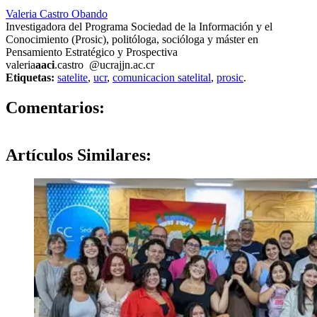
Valeria Castro Obando
Investigadora del Programa Sociedad de la Información y el
Conocimiento (Prosic), politóloga, socióloga y máster en
Pensamiento Estratégico y Prospectiva
valeria
aaci
.castro
@ucr
ajjn
.ac.cr
Etiquetas:
satelite
,
ucr
,
comunicacion satelital
,
prosic
.
0
Comentarios:
Artículos
Similares: