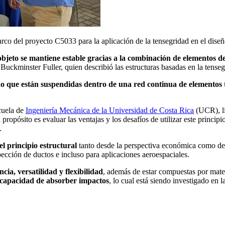
marco del proyecto C5033 para la aplicación de la tensegridad en el dis
bjeto se mantiene estable gracias a la combinación de elementos d
uckminster Fuller, quien describió las estructuras basadas en la tense
ino que están suspendidas dentro de una red continua de elementos 
cuela de
Ingeniería Mecánica de la Universidad de Costa Rica
(UCR), li
l propósito es evaluar las ventajas y los desafíos de utilizar este princip
.
del principio estructural
tanto desde la perspectiva económica como desd
pección de ductos e incluso para aplicaciones aeroespaciales.
ncia, versatilidad y flexibilidad
, además de estar compuestas por mater
u capacidad de absorber impactos
, lo cual está siendo investigado en