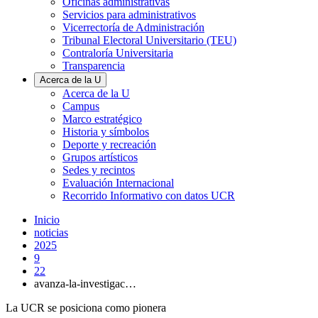
Oficinas administrativas
Servicios para administrativos
Vicerrectoría de Administración
Tribunal Electoral Universitario (TEU)
Contraloría Universitaria
Transparencia
Acerca de la U
Acerca de la U
Campus
Marco estratégico
Historia y símbolos
Deporte y recreación
Grupos artísticos
Sedes y recintos
Evaluación Internacional
Recorrido Informativo con datos UCR
Inicio
noticias
2025
9
22
avanza-la-investigac…
La UCR se posiciona como pionera