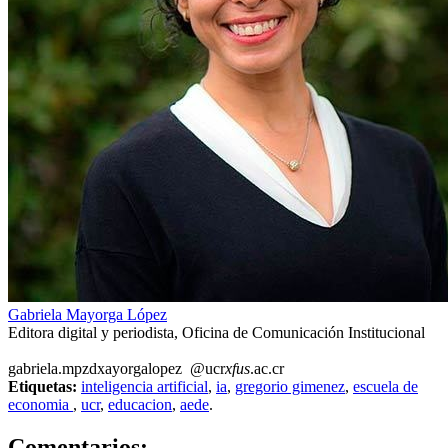
Gabriela Mayorga López
Editora digital y periodista, Oficina de Comunicación Institucional
gabriela.m
pzdx
ayorgalopez
@ucr
xfus
.ac.cr
Etiquetas:
inteligencia artificial
,
ia
,
gregorio gimenez
,
escuela de
economia
,
ucr
,
educacion
,
aede
.
0
Comentarios: