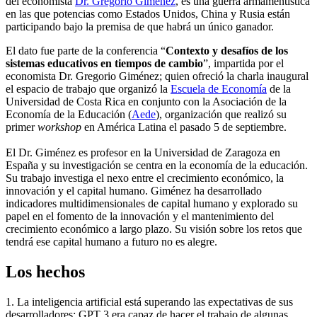
del economista
Dr. Gregorio Giménez
, es una guerra armamentística
en las que potencias como Estados Unidos, China y Rusia están
participando bajo la premisa de que habrá un único ganador.
El dato fue parte de la conferencia “
Contexto y desafíos de los
sistemas educativos en tiempos de cambio
”, impartida por el
economista Dr. Gregorio Giménez; quien ofreció la charla inaugural
el espacio de trabajo que organizó la
Escuela de Economía
de la
Universidad de Costa Rica en conjunto con la Asociación de la
Economía de la Educación (
Aede
), organización que realizó su
primer
workshop
en América Latina el pasado 5 de septiembre.
El Dr. Giménez es profesor en la Universidad de Zaragoza en
España y su investigación se centra en la economía de la educación.
Su trabajo investiga el nexo entre el crecimiento económico, la
innovación y el capital humano. Giménez ha desarrollado
indicadores multidimensionales de capital humano y explorado su
papel en el fomento de la innovación y el mantenimiento del
crecimiento económico a largo plazo. Su visión sobre los retos que
tendrá ese capital humano a futuro no es alegre.
Los hechos
1. La inteligencia artificial está superando las expectativas de sus
desarrolladores; GPT 3 era capaz de hacer el trabajo de algunas