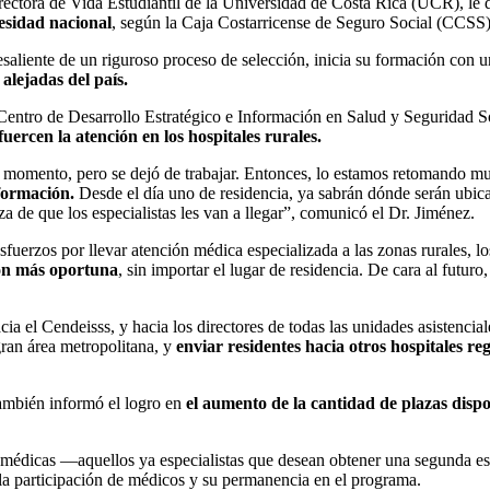
ctora de Vida Estudiantil de la Universidad de Costa Rica (UCR), le di
cesidad nacional
, según la Caja Costarricense de Seguro Social (CCSS)
aliente de un riguroso proceso de selección, inicia su formación con un
alejadas del país.
el Centro de Desarrollo Estratégico e Información en Salud y Seguridad 
uercen la atención en los hospitales rurales.
n momento, pero se dejó de trabajar. Entonces, lo estamos retomando m
 formación.
Desde el día uno de residencia, ya sabrán dónde serán ubicado
za de que los especialistas les van a llegar”, comunicó el Dr. Jiménez.
sfuerzos por llevar atención médica especializada a las zonas rurales, lo
ión más oportuna
, sin importar el lugar de residencia. De cara al futur
a el Cendeisss, y hacia los directores de todas las unidades asistencial
gran área metropolitana, y
enviar residentes hacia otros hospitales re
 también informó el logro en
el aumento de la cantidad de plazas dispo
des médicas —aquellos ya especialistas que desean obtener una segunda
 la participación de médicos y su permanencia en el programa.