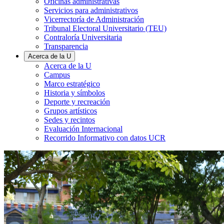
Oficinas administrativas
Servicios para administrativos
Vicerrectoría de Administración
Tribunal Electoral Universitario (TEU)
Contraloría Universitaria
Transparencia
Acerca de la U
Acerca de la U
Campus
Marco estratégico
Historia y símbolos
Deporte y recreación
Grupos artísticos
Sedes y recintos
Evaluación Internacional
Recorrido Informativo con datos UCR