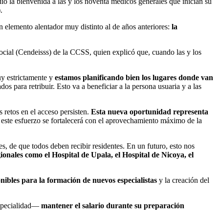
o la bienvenida a las y los noventa médicos generales que inician su
.
 elemento alentador muy distinto al de años anteriores:
la
Social (Cendeisss) de la CCSS, quien explicó que, cuando las y los
uy estrictamente y
estamos planificando bien los lugares donde van
s para retribuir. Esto va a beneficiar a la persona usuaria y a las
s retos en el acceso persisten.
Esta nueva oportunidad representa
o, este esfuerzo se fortalecerá con el aprovechamiento máximo de la
es, de que todos deben recibir residentes. En un futuro, esto nos
gionales como el Hospital de Upala, el Hospital de Nicoya, el
nibles para la formación de nuevos especialistas
y la creación del
 especialidad—
mantener el salario durante su preparación