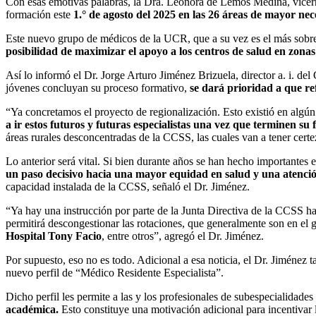
Con esas emotivas palabras, la Dra. Leonora de Lemos Medina, vicerre
formación este
1.° de agosto del 2025 en las 26 áreas de mayor ne
Este nuevo grupo de médicos de la UCR, que a su vez es el más sobres
posibilidad de maximizar el apoyo a los centros de salud en zonas 
Así lo informó el Dr. Jorge Arturo Jiménez Brizuela, director a. i. d
jóvenes concluyan su proceso formativo,
se dará prioridad a que ref
“Ya concretamos el proyecto de regionalización. Esto existió en algú
a ir estos futuros y futuras especialistas una vez que terminen su
áreas rurales desconcentradas de la CCSS, las cuales van a tener certe
Lo anterior será vital. Si bien durante años se han hecho importantes e
un paso decisivo hacia una mayor equidad en salud y una atenc
capacidad instalada de la CCSS, señaló el Dr. Jiménez.
“Ya hay una instrucción por parte de la Junta Directiva de la CCSS haci
permitirá descongestionar las rotaciones, que generalmente son en el 
Hospital Tony Facio
, entre otros”, agregó el Dr. Jiménez.
Por supuesto, eso no es todo. Adicional a esa noticia, el Dr. Jiménez
nuevo perfil de “Médico Residente Especialista”.
Dicho perfil les permite a las y los profesionales de subespecialida
académica.
Esto constituye una motivación adicional para incentivar