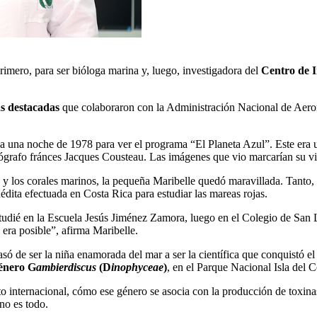
mero, para ser bióloga marina y, luego, investigadora del
Centro de I
ás destacadas
que colaboraron con la Administración Nacional de Aero
casa una noche de 1978 para ver el programa “El Planeta Azul”. Este era
ógrafo fránces Jacques Cousteau. Las imágenes que vio marcarían su vi
es y los corales marinos, la pequeña Maribelle quedó maravillada. Tanto,
dita efectuada en Costa Rica para estudiar las mareas rojas.
udié en la Escuela Jesús Jiménez Zamora, luego en el Colegio de San
era posible”, afirma Maribelle.
asó de ser la niña enamorada del mar a ser la científica que conquistó 
género G
ambierdiscus
(D
inophyceae
)
, en el Parque Nacional Isla del 
to internacional, cómo ese género se asocia con la producción de toxin
no es todo.