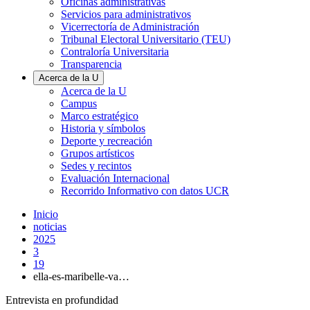
Oficinas administrativas
Servicios para administrativos
Vicerrectoría de Administración
Tribunal Electoral Universitario (TEU)
Contraloría Universitaria
Transparencia
Acerca de la U
Acerca de la U
Campus
Marco estratégico
Historia y símbolos
Deporte y recreación
Grupos artísticos
Sedes y recintos
Evaluación Internacional
Recorrido Informativo con datos UCR
Inicio
noticias
2025
3
19
ella-es-maribelle-va…
Entrevista en profundidad