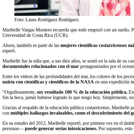
Foto:
Laura Rodríguez Rodríguez.
Maribelle Vargas Montero recuerda que todo empezó con un sueño. Pri
Universidad de Costa Rica (UCR).
Ahora, también es parte de las
mujeres científicas costarricenses m
esperó.
Maribelle fue la niña que, a sus diez años, se sentó en la sala de su 
documentales relacionados con el mar
protagonizados por el ocean
Entre los videos de las profundidades del mar, los colores de los pec
uniría con científicas y científicos de la NASA
en una expedición iné
“Orgullosamente,
soy resultado 100 % de la educación pública.
Est
Sin la beca, jamás hubiese logrado lo que tengo hoy. Simplemente, no 
Gracias al respaldo de la educación pública costarricense, Maribelle p
con
múltiples hallazgos invaluables, como el descubrimiento del 
En su estudio del 2012, Maribelle reportó, por primera vez en el ámbi
personas—
puede generar serias intoxicaciones.
Por supuesto, esto 