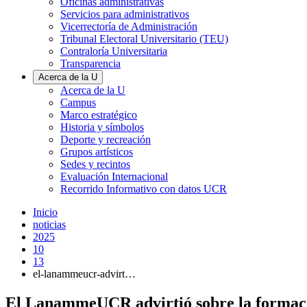
Oficinas administrativas
Servicios para administrativos
Vicerrectoría de Administración
Tribunal Electoral Universitario (TEU)
Contraloría Universitaria
Transparencia
Acerca de la U
Acerca de la U
Campus
Marco estratégico
Historia y símbolos
Deporte y recreación
Grupos artísticos
Sedes y recintos
Evaluación Internacional
Recorrido Informativo con datos UCR
Inicio
noticias
2025
10
13
el-lanammeucr-advirt…
El LanammeUCR advirtió sobre la formación