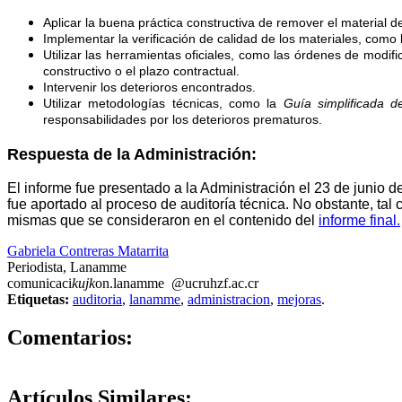
Aplicar la buena práctica constructiva de remover el material d
Implementar la verificación de calidad de los materiales, como la
Utilizar las herramientas oficiales, como las órdenes de modif
constructivo o el plazo contractual.
Intervenir los deterioros encontrados.
Utilizar metodologías técnicas, como la
Guía simplificada 
responsabilidades por los deterioros prematuros.
Respuesta de la Administración:
El informe fue presentado a la Administración el 23 de junio 
fue aportado al proceso de auditoría técnica. No obstante, tal
mismas que se consideraron en el contenido del
informe final.
Gabriela Contreras Matarrita
Periodista, Lanamme
comunicaci
kujk
on.lanamme
@ucr
uhzf
.ac.cr
Etiquetas:
auditoria
,
lanamme
,
administracion
,
mejoras
.
0
Comentarios:
Artículos
Similares: