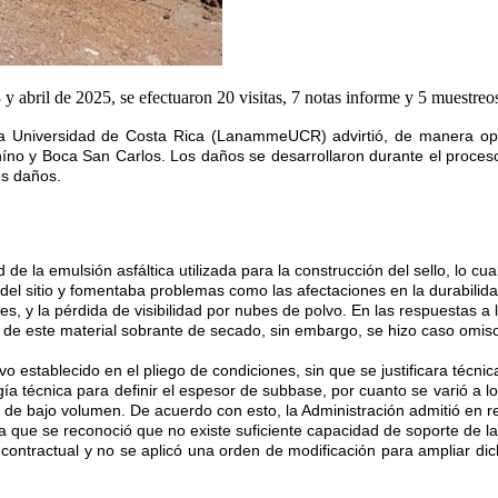
23 y abril de 2025, se efectuaron 20 visitas, 7 notas informe y 5 muest
la Universidad de Costa Rica (LanammeUCR) advirtió, de manera oport
ahíno y Boca San Carlos. Los daños se desarrollaron durante el proceso
tos daños.
ad de la emulsión asfáltica utilizada para la construcción del sello, lo
del sitio y fomentaba problemas como las afectaciones en la durabilida
s, y la pérdida de visibilidad por nubes de polvo. En las respuestas a l
iro de este material sobrante de secado, sin embargo, se hizo caso omi
vo establecido en el pliego de condiciones, sin que se justificara téc
a técnica para definir el espesor de subbase, por cuanto se varió a lo
de bajo volumen. De acuerdo con esto, la Administración admitió en r
a que se reconoció que no existe suficiente capacidad de soporte de la 
contractual y no se aplicó una orden de modificación para ampliar dic