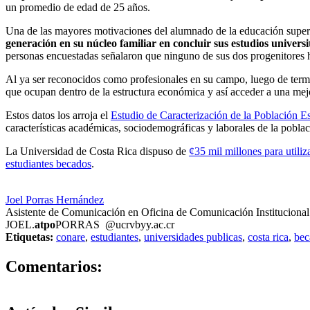
un promedio de edad de 25 años.
Una de las mayores motivaciones del alumnado de la educación superior
generación en su núcleo familiar en concluir sus estudios universi
personas encuestadas señalaron que ninguno de sus dos progenitores h
Al ya ser reconocidos como profesionales en su campo, luego de termin
que ocupan dentro de la estructura económica y así acceder a una mejo
Estos datos los arroja el
Estudio de Caracterización de la Población Est
características académicas, sociodemográficas y laborales de la poblaci
La Universidad de Costa Rica dispuso de
¢35 mil millones para util
estudiantes becados
.
Joel Porras Hernández
Asistente de Comunicación en Oficina de Comunicación Institucional
JOEL.
atpo
PORRAS
@ucr
vbyy
.ac.cr
Etiquetas:
conare
,
estudiantes
,
universidades publicas
,
costa rica
,
bec
0
Comentarios: