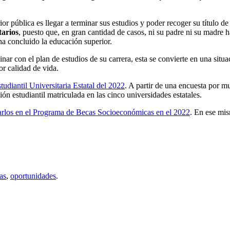
 pública es llegar a terminar sus estudios y poder recoger su título d
tarios
, puesto que, en gran cantidad de casos, ni su padre ni su madre ha
a concluido la educación superior.
ar con el plan de estudios de su carrera, esta se convierte en una situ
r calidad de vida.
udiantil Universitaria Estatal del 2022
. A partir de una encuesta por m
ón estudiantil matriculada en las cinco universidades estatales.
izarlos en el Programa de Becas Socioeconómicas en el 2022
. En ese mi
as
,
oportunidades
.