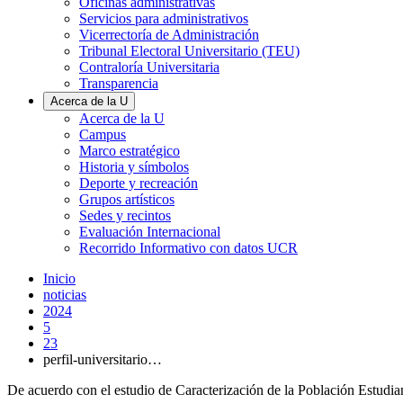
Oficinas administrativas
Servicios para administrativos
Vicerrectoría de Administración
Tribunal Electoral Universitario (TEU)
Contraloría Universitaria
Transparencia
Acerca de la U
Acerca de la U
Campus
Marco estratégico
Historia y símbolos
Deporte y recreación
Grupos artísticos
Sedes y recintos
Evaluación Internacional
Recorrido Informativo con datos UCR
Inicio
noticias
2024
5
23
perfil-universitario…
De acuerdo con el estudio de Caracterización de la Población Estudiant