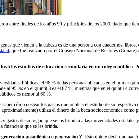
cieron entre finales de los años 90 y principios de los 2000, dado que 
mágenes que vienen a la cabeza es de una persona con cuadernos, libro
tatal
, que fue realizado por el Consejo Nacional de Rectores (Conare) e
cluyó los estudios de educación secundaria en un colegio público
. P
niversidades Públicas, el 96 % de las personas ubicadas en el primer qui
onde al 95 %; en el quintil 3 es el 87 %; mientras que en el quintil 4 co
 públicos es menor al 60 %.
e saber cómo costear los gastos que implica el estudio de su respectiva c
, aproximadamente) utiliza el dinero de la beca socioeconómica como pr
s y gastos de su hogar, que se los brindan a las universidades estatales y
 financiera que se les brinda.
la generación posmilénica o generación Z
. Esto quiere decir que nació