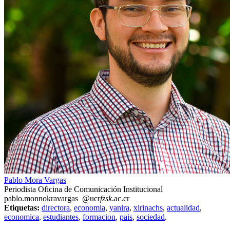
Pablo Mora Vargas
Periodista Oficina de Comunicación Institucional
pablo.mo
nnok
ravargas
@ucr
fzsk
.ac.cr
Etiquetas:
directora
,
economia
,
yanira
,
xirinachs
,
actualidad
,
economica
,
estudiantes
,
formacion
,
pais
,
sociedad
.