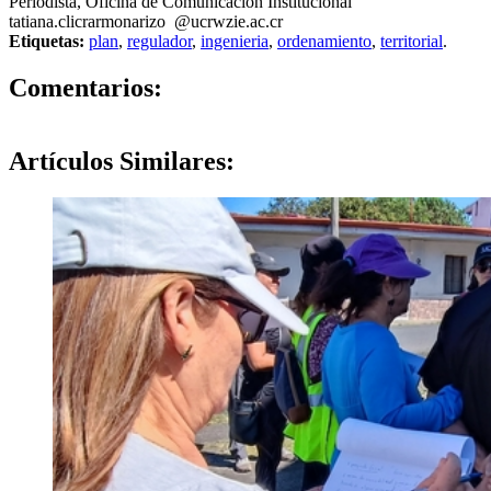
Periodista, Oficina de Comunicación Institucional
tatiana.c
licr
armonarizo
@ucr
wzie
.ac.cr
Etiquetas:
plan
,
regulador
,
ingenieria
,
ordenamiento
,
territorial
.
0
Comentarios:
Artículos
Similares: