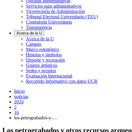
Oficinas administrativas
Servicios para administrativos
Vicerrectoría de Administración
Tribunal Electoral Universitario (TEU)
Contraloría Universitaria
Transparencia
Acerca de la U
Acerca de la U
Campus
Marco estratégico
Historia y símbolos
Deporte y recreación
Grupos artísticos
Sedes y recintos
Evaluación Internacional
Recorrido Informativo con datos UCR
Inicio
noticias
2024
2
16
los-petrograbados-y-…
Los petrograbados y otros recursos arqueol