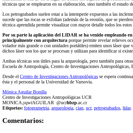
técnicas que se emplearon en su elaboración, sino también el estado de
Los petrograbados suelen estar a la intemperie expuestos a las incleme
sucede que las rocas se exfolian (además de la erosión, que se pierden 
técnica aprendida permite visualizar con mayor detalle todos los estos
Por su parte la aplicación del LIDAR se ha venido empleando en d
principalmente con arquitectura
porque permite revelar relieves ocu
volador más grande o con unidades portátiles) emiten unos láser que 
dichos láser son los que se procesan y utilizan para identificar si exis
Ambas técnicas son útiles para la arqueología, pero también para otras
Escuela de Antropología, Centro de Investigaciones Antropológicas, E
Desde el
Centro de Investigaciones Antropológicas
se espera continua
ésta y el personal de la Universidad de Varsovia.
Mónica Aguilar Bonilla
Centro de Investigaciones Antropológicas UCR
MONICA.
yqwi
AGUILAR
@ucr
hbzp
.ac.cr
Etiquetas:
fotogrametria
,
arqueologia
,
cian
,
ucr
,
petrograbados
,
lidar
.
0
Comentarios: