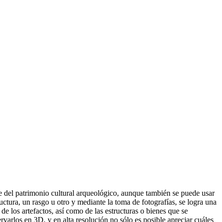
je del patrimonio cultural arqueológico, aunque también se puede usar
ructura, un rasgo u otro y mediante la toma de fotografías, se logra una
e los artefactos, así como de las estructuras o bienes que se
ervarlos en 3D, y en alta resolución no sólo es posible apreciar cuáles