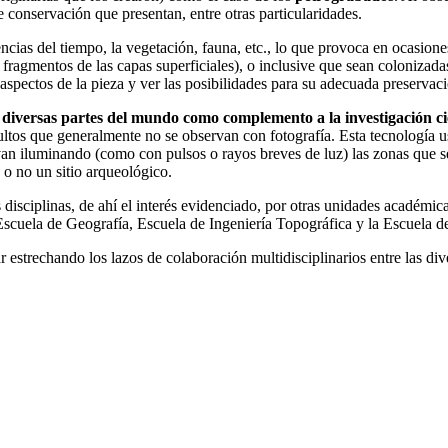
 conservación que presentan, entre otras particularidades.
ncias del tiempo, la vegetación, fauna, etc., lo que provoca en ocasion
fragmentos de las capas superficiales), o inclusive que sean colonizadas
 aspectos de la pieza y ver las posibilidades para su adecuada preservac
iversas partes del mundo como complemento a la investigación cient
ltos que generalmente no se observan con fotografía. Esta tecnología us
van iluminando (como con pulsos o rayos breves de luz) las zonas que se
te o no un sitio arqueológico.
 disciplinas, de ahí el interés evidenciado, por otras unidades académica
scuela de Geografía, Escuela de Ingeniería Topográfica y la Escuela de
r estrechando los lazos de colaboración multidisciplinarios entre las d