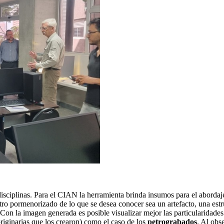
s disciplinas. Para el CIAN la herramienta brinda insumos para el aborda
gistro pormenorizado de lo que se desea conocer sea un artefacto, una est
n la imagen generada es posible visualizar mejor las particularidades d
riginarias que los crearon) como el caso de los
petrograbados
. Al obs