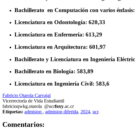
Bachillerato en Computación con varios énfasis:
Licenciatura en Odontología: 620,33
Licenciatura en Enfermería: 613,29
Licenciatura en Arquitectura: 601,97
Bachillerato y Licenciatura en Ingeniería Eléctri
Bachillerato en Biología: 583,89
Licenciatura en Ingeniería Civil: 583,6
Fabricio Otarola Carvajal
Vicerrectoría de Vida Estudiantil
fabricio
qwkg
.otarola
@ucr
foxy
.ac.cr
Etiquetas:
admision
,
admision diferida
,
2024
,
ucr
.
0
Comentarios: