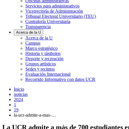
Oficinas administrativas
Servicios para administrativos
Vicerrectoría de Administración
Tribunal Electoral Universitario (TEU)
Contraloría Universitaria
Transparencia
Acerca de la U
Acerca de la U
Campus
Marco estratégico
Historia y símbolos
Deporte y recreación
Grupos artísticos
Sedes y recintos
Evaluación Internacional
Recorrido Informativo con datos UCR
Inicio
noticias
2024
1
19
la-ucr-admite-a-mas-…
La UCR admite a más de 700 estudiantes e