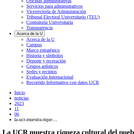
Oficinas administrativas
Servicios para administrativos
Vicerrectoría de Administración
Tribunal Electoral Universitario (TEU)
Contraloría Universitaria
Transparencia
Acerca de la U
Acerca de la U
Campus
Marco estratégico
Historia y símbolos
Deporte y recreación
Grupos artísticos
Sedes y recintos
Evaluación Internacional
Recorrido Informativo con datos UCR
Inicio
noticias
2023
11
06
la-ucr-muestra-rique…
La UCR muestra riqueza cultural del pue