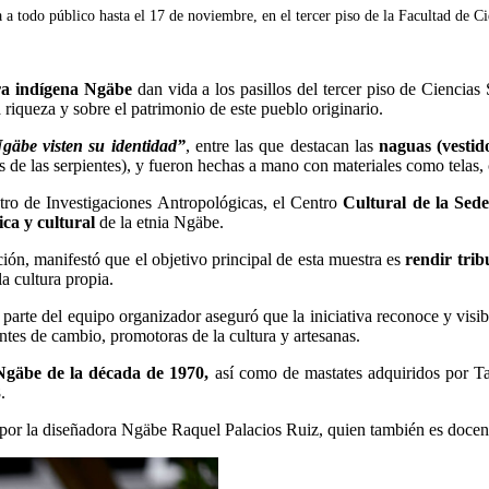
 a todo público hasta el 17 de noviembre, en el tercer piso de la Facultad de C
ura indígena Ngäbe
dan vida a los pasillos del tercer piso de Ciencias
 riqueza y sobre el patrimonio de este pueblo originario.
gäbe visten su identidad”
, entre las que destacan las
naguas (vestido
 de las serpientes), y fueron hechas a mano con materiales como telas, co
ntro de Investigaciones Antropológicas, el Centro
Cultural de la Sede
ica y cultural
de la etnia Ngäbe.
ón, manifestó que el objetivo principal de esta muestra es
rendir trib
a cultura propia.
rte del equipo organizador aseguró que la iniciativa reconoce y visibil
es de cambio, promotoras de la cultura y artesanas.
Ngäbe de la década de 1970,
así como de mastates adquiridos por T
.
 por la diseñadora Ngäbe Raquel Palacios Ruiz, quien también es docen