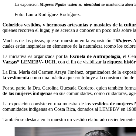
La exposición
Mujeres Ngäbe visten su identidad
se mantendrá abierta
Foto:
Laura Rodríguez Rodríguez.
Coloridos vestidos, y hermosas artesanías y mastates de la cult
quienes recorren el lugar, y se acercan a conocer un poco más sobre la
Muchas de las piezas, que se muestran en la exposición
“Mujeres N
cuales están inspiradas en elementos de la naturaleza (como los colores
La iniciativa es organizada por
la Escuela de Antropología
, el Ce
Vargas” LEMEBV- UCR
, con el fin de visibilizar la
riqueza histór
La Dra. María del Carmen Araya Jiménez, organizadora de la exposici
la vestimenta
como una práctica que contribuye a la construcción de l
Por su parte, la Dra. Carolina Quesada Cordero, quien también forma pa
de las mujeres indígenas
en sus comunidades, como cuidadoras, agent
La exposición consiste en una muestra de los
vestidos de mujeres 
comunidades indígenas en Costa Rica, donados al LEMEBV en 1988
También se destaca en la muestra un vestido elaborado recientemente