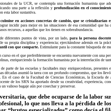
sionales de la UCR, se contempla una formación humanista que ademá
icando una parte a la reflexión y
profundización en el conocimiento
on esta labor sustantiva.
, culmine en acciones concretas de cambio, que se cristalizarían 
lograr incidir para mejor en las situaciones de esa comunidad que ha 
casos recursos, a aquellas que los tienen en sobreabundancia.
de diferentes puntos de vista, por un lado,
para la persona docente 
 de su propia disciplina y experiencia; ejercitándose además en la prá
iantil con que comparte.
Estimulante para la constante búsqueda de meto
a un curso en el que preferiblemente se encuentra nuevamente con una p
iplinas, enriqueciendo la formación humanista por la interrelación de ta
de parte de las escuelas y facultades muy enriquecedoras, presentes en
s décadas asumió la tarea con un profundo compromiso, que los llevó a 
 En el caso de la Facultad de Ciencias Económicas, la Escuela de A
docente de los SRN ha aportado desde su creatividad, experiencia, c
n un valioso bagaje aún por cosechar y preservar.
versitaria, que debe ocuparse de la labor s
fesional, lo que nos lleva a la pérdida de los
r “brutos especializados” como decía el fi