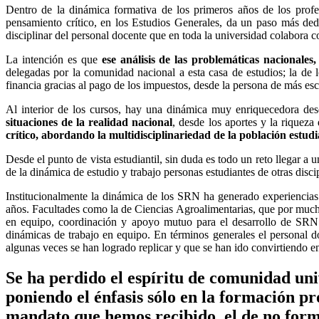
Dentro de la dinámica formativa de los primeros años de los profe
pensamiento crítico, en los Estudios Generales, da un paso más ded
disciplinar del personal docente que en toda la universidad colabora c
La intención es que
ese análisis de las problemáticas nacionales
delegadas por la comunidad nacional a esta casa de estudios; la de 
financia gracias al pago de los impuestos, desde la persona de más es
Al interior de los cursos, hay una dinámica muy enriquecedora des
situaciones de la realidad nacional
, desde los aportes y la riqueza
crítico, abordando la multidisciplinariedad de la población estud
Desde el punto de vista estudiantil, sin duda es todo un reto llegar 
de la dinámica de estudio y trabajo personas estudiantes de otras disc
Institucionalmente la dinámica de los SRN ha generado experiencias 
años. Facultades como la de Ciencias Agroalimentarias, que por mucha
en equipo, coordinación y apoyo mutuo para el desarrollo de SRN.
dinámicas de trabajo en equipo. En términos generales el personal 
algunas veces se han logrado replicar y que se han ido convirtiendo e
Se ha perdido el espíritu de comunidad uni
poniendo el énfasis sólo en la formación pro
mandato que hemos recibido, el de no forma