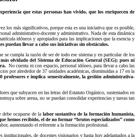
experiencia que estas personas han vivido, que los enriquecen de
vez los más significativos, porque esta es una iniciativa que es posible,
ersonal administrativo-docente y administrativo. Nada de esta dinámica
matrícula idóneos y apropiados para las implicaciones que la esencia y
es puedan llevar a cabo sus iniciativas sin obstáculos.
se cumpla la razón de ser de todo ese sistema y en particular de los
jo más olvidado del Sistema de Educación General (SEG); pues ni
sora.
No cuenta ni con espacio, personal idóneo, para llevar a cabo las
nicios por alrededor de 37 unidades académicas, disminuidas a 17 en la
 profesores e implica semestralmente, la gestión administrativa-
alores que subyacen en las letras del Estatuto Orgánico, sustentados en
onstruya sobre arena, no se puedan consolidar experiencias y tareas tan
ue debe ocuparse de la
labor sustantiva de la formación humanista,
o que hemos recibido, el de no formar “brutos especializados” como
abor, aumentando el referente a la formación profesional.
s institucionales, de docentes visionarios y hasta hoy adelantados a la