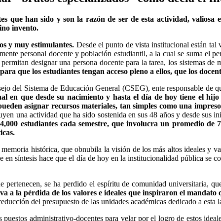
es que han sido y son la razón de ser de esta actividad, valiosa 
ino invento.
hos y muy estimulantes.
Desde el punto de vista institucional están tal 
almente personal docente y población estudiantil, a la cual se suma el p
 permitan designar una persona docente para la tarea, los sistemas de 
para que los estudiantes tengan acceso pleno a ellos, que los docent
sejo del Sistema de Educación General (CSEG), ente responsable de que 
nal en que desde su nacimiento y hasta el día de hoy tiene el hi
 le pueden asignar recursos materiales, tan simples como una impre
tuyen una actividad que ha sido sostenida en sus 48 años y desde sus i
4,000 estudiantes cada semestre, que involucra un promedio de 70
icas.
de memoria histórica, que obnubila la visión de los más altos ideales y v
 en síntesis hace que el día de hoy en la institucionalidad pública se c
e pertenecen, se ha perdido el espíritu de comunidad universitaria, q
lleva a la pérdida de los valores e ideales que inspiraron el mandat
 reducción del presupuesto de las unidades académicas dedicado a esta l
 puestos administrativo-docentes para velar por el logro de estos ideale