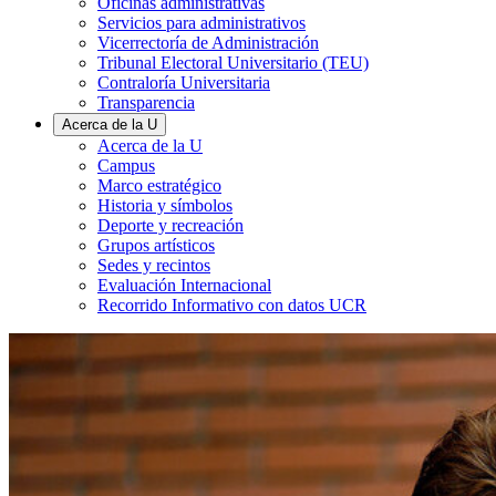
Oficinas administrativas
Servicios para administrativos
Vicerrectoría de Administración
Tribunal Electoral Universitario (TEU)
Contraloría Universitaria
Transparencia
Acerca de la U
Acerca de la U
Campus
Marco estratégico
Historia y símbolos
Deporte y recreación
Grupos artísticos
Sedes y recintos
Evaluación Internacional
Recorrido Informativo con datos UCR