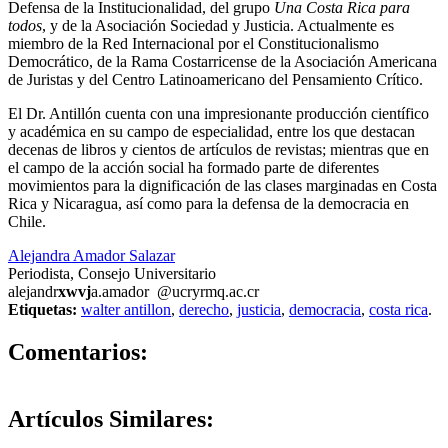
Defensa de la Institucionalidad, del grupo
Una Costa Rica para
todos
, y de la Asociación Sociedad y Justicia. Actualmente es
miembro de la Red Internacional por el Constitucionalismo
Democrático, de la Rama Costarricense de la Asociación Americana
de Juristas y del Centro Latinoamericano del Pensamiento Crítico.
El Dr. Antillón cuenta con una impresionante producción científico
y académica en su campo de especialidad, entre los que destacan
decenas de libros y cientos de artículos de revistas; mientras que en
el campo de la acción social ha formado parte de diferentes
movimientos para la dignificación de las clases marginadas en Costa
Rica y Nicaragua, así como para la defensa de la democracia en
Chile.
Alejandra Amador Salazar
Periodista, Consejo Universitario
alejandr
xwvj
a.amador
@ucr
yrmq
.ac.cr
Etiquetas:
walter antillon
,
derecho
,
justicia
,
democracia
,
costa rica
.
0
Comentarios:
Artículos
Similares: