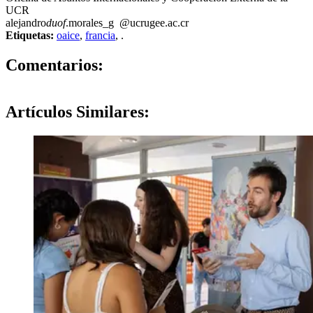
UCR
alejandro
duof
.morales_g
@ucr
ugee
.ac.cr
Etiquetas:
oaice
,
francia
,
.
0
Comentarios:
Artículos
Similares: