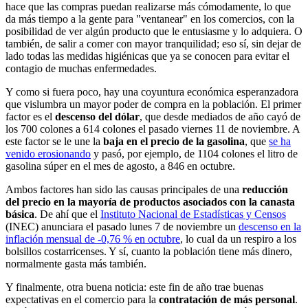
hace que las compras puedan realizarse más cómodamente, lo que
da más tiempo a la gente para "ventanear" en los comercios, con la
posibilidad de ver algún producto que le entusiasme y lo adquiera. O
también, de salir a comer con mayor tranquilidad; eso sí, sin dejar de
lado todas las medidas higiénicas que ya se conocen para evitar el
contagio de muchas enfermedades.
Y como si fuera poco, hay una coyuntura económica esperanzadora
que vislumbra un mayor poder de compra en la población. El primer
factor es el
descenso del dólar
, que desde mediados de año cayó de
los 700 colones a 614 colones el pasado viernes 11 de noviembre. A
este factor se le une la
baja en el precio de la gasolina
, que
se ha
venido erosionando
y pasó, por ejemplo, de 1104 colones el litro de
gasolina súper en el mes de agosto, a 846 en octubre.
Ambos factores han sido las causas principales de una
reducción
del precio en la mayoría de productos asociados con la canasta
básica
. De ahí que el
Instituto Nacional de Estadísticas y Censos
(INEC) anunciara el pasado lunes 7 de noviembre un
descenso en la
inflación mensual de -0,76 % en octubre
, lo cual da un respiro a los
bolsillos costarricenses. Y sí, cuanto la población tiene más dinero,
normalmente gasta más también.
Y finalmente, otra buena noticia: este fin de año trae buenas
expectativas en el comercio para la
contratación de más personal
.