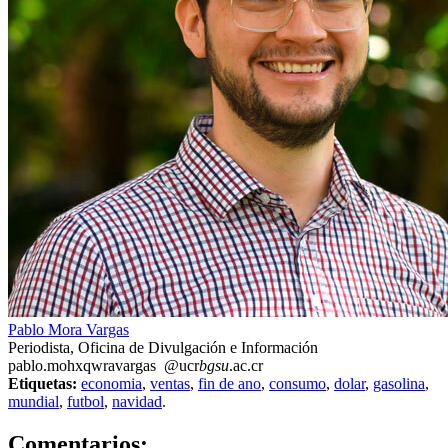
Pablo Mora Vargas
Periodista, Oficina de Divulgación e Información
pablo.mo
hxqw
ravargas
@ucr
bgsu
.ac.cr
Etiquetas:
economia
,
ventas
,
fin de ano
,
consumo
,
dolar
,
gasolina
,
mundial
,
futbol
,
navidad
.
0
Comentarios: