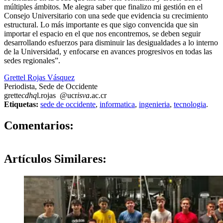
múltiples ámbitos. Me alegra saber que finalizo mi gestión en el
Consejo Universitario con una sede que evidencia su crecimiento
estructural. Lo más importante es que sigo convencida que sin
importar el espacio en el que nos encontremos, se deben seguir
desarrollando esfuerzos para disminuir las desigualdades a lo interno
de la Universidad, y enfocarse en avances progresivos en todas las
sedes regionales”.
Grettel Rojas Vásquez
Periodista, Sede de Occidente
grette
cdhq
l.rojas
@ucr
isva
.ac.cr
Etiquetas:
sede de occidente
,
informatica
,
ingenieria
,
tecnologia
.
0
Comentarios:
Artículos
Similares: