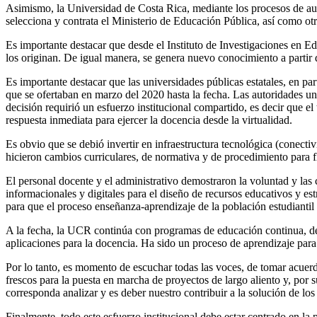
Asimismo, la Universidad de Costa Rica, mediante los procesos de aut
selecciona y contrata el Ministerio de Educación Pública, así como otr
Es importante destacar que desde el Instituto de Investigaciones en E
los originan. De igual manera, se genera nuevo conocimiento a partir de
Es importante destacar que las universidades públicas estatales, en pa
que se ofertaban en marzo del 2020 hasta la fecha. Las autoridades univ
decisión requirió un esfuerzo institucional compartido, es decir que e
respuesta inmediata para ejercer la docencia desde la virtualidad.
Es obvio que se debió invertir en infraestructura tecnológica (conecti
hicieron cambios curriculares, de normativa y de procedimiento para fl
El personal docente y el administrativo demostraron la voluntad y las 
informacionales y digitales para el diseño de recursos educativos y est
para que el proceso enseñanza-aprendizaje de la población estudiantil 
A la fecha, la UCR continúa con programas de educación continua, desa
aplicaciones para la docencia. Ha sido un proceso de aprendizaje para 
Por lo tanto, es momento de escuchar todas las voces, de tomar acuerdos
frescos para la puesta en marcha de proyectos de largo aliento y, por
corresponda analizar y es deber nuestro contribuir a la solución de lo
Finalmente, todo este esfuerzo institucional debe estar centrado en la 