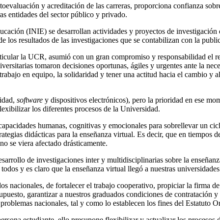
oevaluación y acreditación de las carreras, proporciona confianza sobr
as entidades del sector público y privado.
ducación (INIE) se desarrollan actividades y proyectos de investigación
 los resultados de las investigaciones que se contabilizan con la public
rticular la UCR, asumió con un gran compromiso y responsabilidad el reto
ersitarias tomaron decisiones oportunas, ágiles y urgentes ante la neces
l trabajo en equipo, la solidaridad y tener una actitud hacia el cambio y
vidad,
software
y dispositivos electrónicos), pero la prioridad en ese mo
exibilizar los diferentes procesos de la Universidad.
capacidades humanas, cognitivas y emocionales para sobrellevar un ciclo
rategias didácticas para la enseñanza virtual. Es decir, que en tiempos d
no se viera afectado drásticamente.
rrollo de investigaciones inter y multidisciplinarias sobre la enseñanz
todos y es claro que la enseñanza virtual llegó a nuestras universidades 
 nacionales, de fortalecer el trabajo cooperativo, propiciar la firma de
 supuesto, garantizar a nuestros graduados condiciones de contratación 
s problemas nacionales, tal y como lo establecen los fines del Estatuto 
persona estudiante, ello presupone flexibilizar y actualizar los proceso