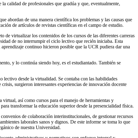
e la calidad de profesionales que gradúa y que, eventualmente,
 que abordan de una manera científica los problemas y las causas que
ación de artículos de revistas científicas en el campo de estudio.
 de virtualizar los contenidos de los cursos de las diferentes carreras
idad de no interrumpir el ciclo lectivo que recién iniciaba. Esta
 al aprendizaje continuo hicieron posible que la UCR pudiera dar una
mento, y lo continúa siendo hoy, es el estudiantado. También se
 lectivo desde la virtualidad. Se contaba con las habilidades
e crisis, surgieron interesantes experiencias de innovación docente
a virtual, así como cursos para el manejo de herramientas y
para transformar la educación superior desde la presencialidad física.
 convenios de colaboración interinstitucionales, de gestionar recursos
y ambientes laborales sanos y dignos. De este informe se toma lo que
Orgánico de nuestra Universidad.
s docente-administrativos y normativos con enfoque integral y