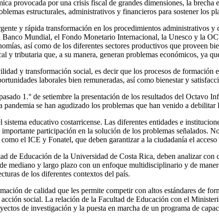
ca provocada por una crisis fiscal de grandes dimensiones, la brecha ex
oblemas estructurales, administrativos y financieros para sostener los p
ente y rápida transformación en los procedimientos administrativos y c
el Banco Mundial, el Fondo Monetario Internacional, la Unesco y la O
onomías, así como de los diferentes sectores productivos que proveen bi
cal y tributaria que, a su manera, generan problemas económicos, ya que 
idad y transformación social, es decir que los procesos de formación esc
ortunidades laborales bien remuneradas, así como bienestar y satisfacci
l pasado 1.° de setiembre la presentación de los resultados del Octavo In
 la pandemia se han agudizado los problemas que han venido a debilitar 
el sistema educativo costarricense. Las diferentes entidades e instituci
 importante participación en la solución de los problemas señalados. No
como el ICE y Fonatel, que deben garantizar a la ciudadanía el acceso a
ltad de Educación de la Universidad de Costa Rica, deben analizar con ca
e mediano y largo plazo con un enfoque multidisciplinario y de manera 
cturas de los diferentes contextos del país.
mación de calidad que les permite competir con altos estándares de for
a acción social. La relación de la Facultad de Educación con el Ministeri
yectos de investigación y la puesta en marcha de un programa de capacit