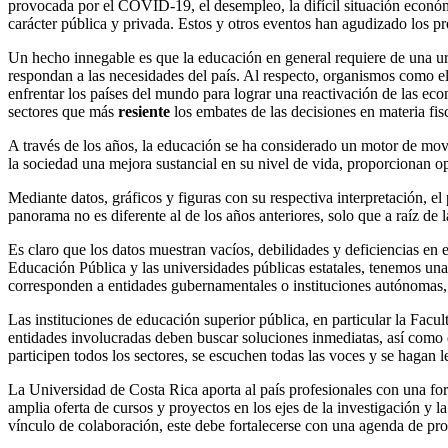
provocada por el COVID-19, el desempleo, la difícil situación económi
carácter pública y privada. Estos y otros eventos han agudizado los pr
Un hecho innegable es que la educación en general requiere de una urg
respondan a las necesidades del país. Al respecto, organismos como 
enfrentar los países del mundo para lograr una reactivación de las ec
sectores que más
resiente
los embates de las decisiones en materia fis
A través de los años, la educación se ha considerado un motor de movil
la sociedad una mejora sustancial en su nivel de vida, proporcionan op
Mediante datos, gráficos y figuras con su respectiva interpretación, e
panorama no es diferente al de los años anteriores, solo que a raíz de
Es claro que los datos muestran vacíos, debilidades y deficiencias en 
Educación Pública y las universidades públicas estatales, tenemos una
corresponden a entidades gubernamentales o instituciones autónomas, 
Las instituciones de educación superior pública, en particular la Facu
entidades involucradas deben buscar soluciones inmediatas, así como d
participen todos los sectores, se escuchen todas las voces y se hagan le
La Universidad de Costa Rica aporta al país profesionales con una for
amplia oferta de cursos y proyectos en los ejes de la investigación y l
vínculo de colaboración, este debe fortalecerse con una agenda de pro