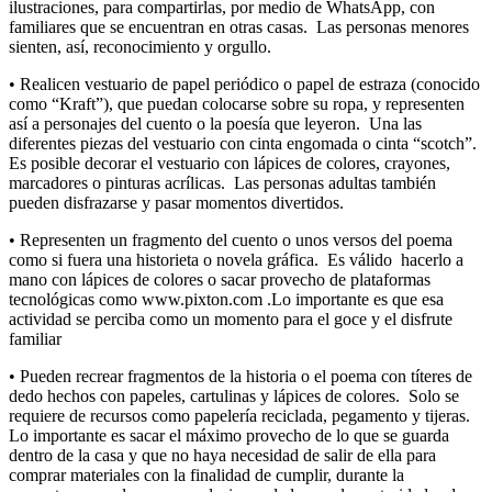
ilustraciones, para compartirlas, por medio de WhatsApp, con
familiares que se encuentran en otras casas. Las personas menores
sienten, así, reconocimiento y orgullo.
• Realicen vestuario de papel periódico o papel de estraza (conocido
como “Kraft”), que puedan colocarse sobre su ropa, y representen
así a personajes del cuento o la poesía que leyeron. Una las
diferentes piezas del vestuario con cinta engomada o cinta “scotch”.
Es posible decorar el vestuario con lápices de colores, crayones,
marcadores o pinturas acrílicas. Las personas adultas también
pueden disfrazarse y pasar momentos divertidos.
• Representen un fragmento del cuento o unos versos del poema
como si fuera una historieta o novela gráfica. Es válido hacerlo a
mano con lápices de colores o sacar provecho de plataformas
tecnológicas como www.pixton.com .Lo importante es que esa
actividad se perciba como un momento para el goce y el disfrute
familiar
• Pueden recrear fragmentos de la historia o el poema con títeres de
dedo hechos con papeles, cartulinas y lápices de colores. Solo se
requiere de recursos como papelería reciclada, pegamento y tijeras.
Lo importante es sacar el máximo provecho de lo que se guarda
dentro de la casa y que no haya necesidad de salir de ella para
comprar materiales con la finalidad de cumplir, durante la