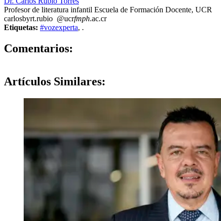
Dr. Carlos Rubio Torres
Profesor de literatura infantil Escuela de Formación Docente, UCR
carlos
byrt
.rubio
@ucr
fmph
.ac.cr
Etiquetas:
#vozexperta
,
.
0
Comentarios:
Artículos
Similares: