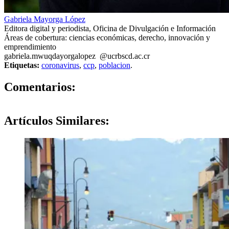
Gabriela Mayorga López
Editora digital y periodista, Oficina de Divulgación e Información
Áreas de cobertura: ciencias económicas, derecho, innovación y
emprendimiento
gabriela.m
wuqd
ayorgalopez
@ucr
bscd
.ac.cr
Etiquetas:
coronavirus
,
ccp
,
poblacion
.
0
Comentarios:
Artículos
Similares: