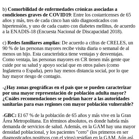
b)
Comorbilidad de enfermedades crónicas asociadas a
condiciones graves de COVID19
: Entre los costarricenses de 65
años y más, tres de cada cinco han sido diagnosticados con
hipertensión, y uno de cada cuatro con diabetes mellitus, de acuerdo
a la ENADIS-18 (Encuesta Nacional de Discapacidad 2018).
c)
Redes familiares amplias
: De acuerdo a cifras de CRELES, un
90 % de las personas mayores recibe visita diaria o semanal de al
menos un hijo. Esta característica tiene ventajas y desventajas.
Como ventaja, las personas mayores en CR tienen más gente que
cuide por su salud y apoyo social que en otros países (como
Inglaterra o España), pero hay menos distancia social, por lo que
hay mayor riesgo de contagio.
-¿Hay zonas geográficas en el país que se pueden caracterizar
por una mayor representación de población adulta mayor?
¿Cuáles recomendaciones se podrían hacer a las autoridades
sanitarias para esas regiones con mayor población vulnerable?
-GBC:
El 67 % de la población de 65 años y más vive en la Gran
Área Metropolitana. En términos absolutos, es donde habría más
demanda de servicios de salud. Además, en la GAM hay una mayor
densidad poblacional, y los pacientes "cero" (los primeros en ser
diagnosticados positivos con el virus) residían en la GAM. Aún así,