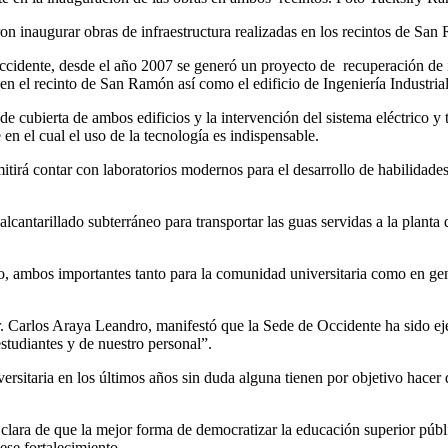
ron inaugurar obras de infraestructura realizadas en los recintos de S
idente, desde el año 2007 se generó un proyecto de recuperación de infr
n el recinto de San Ramón así como el edificio de Ingeniería Industrial
de cubierta de ambos edificios y la intervención del sistema eléctrico y
en el cual el uso de la tecnología es indispensable.
rmitirá contar con laboratorios modernos para el desarrollo de habilidade
lcantarillado subterráneo para transportar las guas servidas a la plant
, ambos importantes tanto para la comunidad universitaria como en gen
 Carlos Araya Leandro, manifestó que la Sede de Occidente ha sido ejemp
studiantes y de nuestro personal”.
rsitaria en los últimos años sin duda alguna tienen por objetivo hacer d
clara de que la mejor forma de democratizar la educación superior pública
ese fortalecimiento.