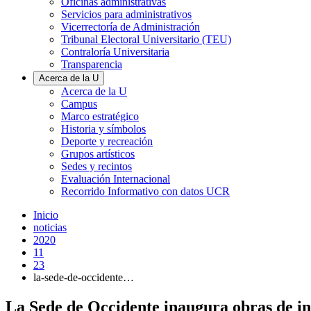
Oficinas administrativas
Servicios para administrativos
Vicerrectoría de Administración
Tribunal Electoral Universitario (TEU)
Contraloría Universitaria
Transparencia
Acerca de la U
Acerca de la U
Campus
Marco estratégico
Historia y símbolos
Deporte y recreación
Grupos artísticos
Sedes y recintos
Evaluación Internacional
Recorrido Informativo con datos UCR
Inicio
noticias
2020
11
23
la-sede-de-occidente…
La Sede de Occidente inaugura obras de inf