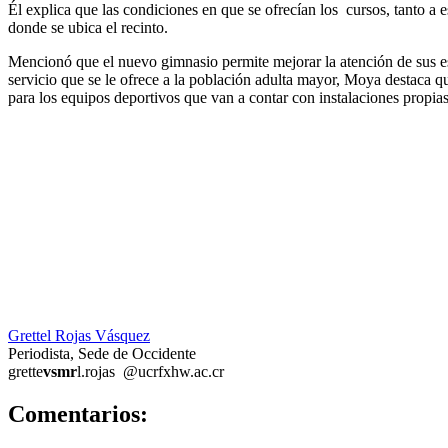
Él explica que las condiciones en que se ofrecían los cursos, tanto a 
donde se ubica el recinto.
Mencionó que el nuevo gimnasio permite mejorar la atención de sus estu
servicio que se le ofrece a la población adulta mayor, Moya destaca q
para los equipos deportivos que van a contar con instalaciones propia
Grettel Rojas Vásquez
Periodista, Sede de Occidente
grette
vsmr
l.rojas
@ucr
fxhw
.ac.cr
0
Comentarios: