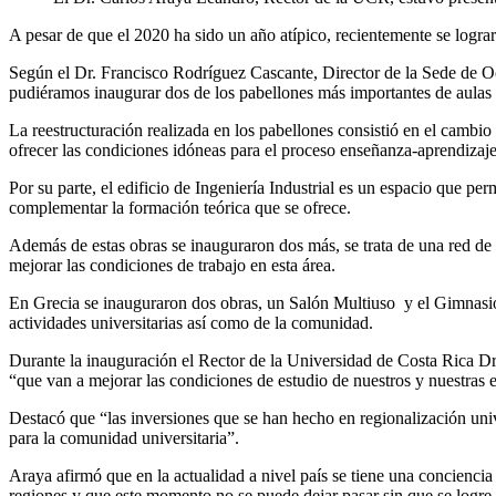
A pesar de que el 2020 ha sido un año atípico, recientemente se logra
Según el Dr. Francisco Rodríguez Cascante, Director de la Sede de Occ
pudiéramos inaugurar dos de los pabellones más importantes de aulas e
La reestructuración realizada en los pabellones consistió en el cambio 
ofrecer las condiciones idóneas para el proceso enseñanza-aprendizaje 
Por su parte, el edificio de Ingeniería Industrial es un espacio que pe
complementar la formación teórica que se ofrece.
Además de estas obras se inauguraron dos más, se trata de una red de a
mejorar las condiciones de trabajo en esta área.
En Grecia se inauguraron dos obras, un Salón Multiuso y el Gimnasio
actividades universitarias así como de la comunidad.
Durante la inauguración el Rector de la Universidad de Costa Rica Dr.
“que van a mejorar las condiciones de estudio de nuestros y nuestras e
Destacó que “las inversiones que se han hecho en regionalización unive
para la comunidad universitaria”.
Araya afirmó que en la actualidad a nivel país se tiene una conciencia 
regiones y que este momento no se puede dejar pasar sin que se logre 