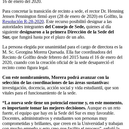
16 de enero del 2020.
Para concretar la transición de recinto a sede, el rector Dr. Henning
Jensen Pennington firmó ayer (28 de enero de 2020) en Golfito, la
Resolución R-28-2020
. Este recurso posibilitó designar a las
autoridades integrantes
del Consejo de Sede,
quienes al día
siguiente
designaron
a
la
primera
D
irección
de la Sede del
Sur,
que fungirá hasta por el plazo de un año.
La persona elegida por unanimidad para el cargo de directora es la
M. Sc. Georgina Morera Quesada. Ella fue coordinadora del
Recinto de Golfito desde febrero del 2015 hasta el 16 de enero del
2020, cuando con la creación oficial de la sede desapareció el
recinto como figura legal.
Con este nombramiento, Morera podrá avanzar con la
selección de las coordinaciones de las áreas sustantivas:
investigación, docencia, acción social y vida estudiantil, que son
vitales para el funcionamiento de la sede.
“La nueva sede tiene un potencial enorme y, en este momento,
es importante tomar las mejores decisiones.
Aunque es un reto
fuerte, el equipo que hay en la Sede del Sur es muy favorable.
Docentes, administrativos y estudiantes son personas muy
comprometidas y brillantes, que creen en la Universidad y trabajan
con mucho empeño y esto creo que facilita el proceso”, señaló la