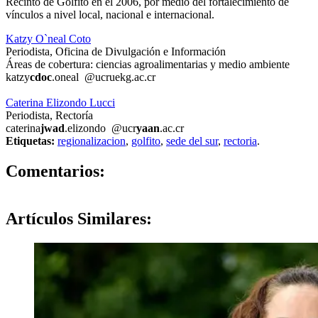
Recinto de Golfito en el 2006, por medio del fortalecimiento de
vínculos a nivel local, nacional e internacional.
Katzy O`neal Coto
Periodista, Oficina de Divulgación e Información
Áreas de cobertura: ciencias agroalimentarias y medio ambiente
katzy
cdoc
.oneal
@ucr
uekg
.ac.cr
Caterina Elizondo Lucci
Periodista, Rectoría
caterina
jwad
.elizondo
@ucr
yaan
.ac.cr
Etiquetas:
regionalizacion
,
golfito
,
sede del sur
,
rectoria
.
0
Comentarios:
Artículos
Similares: