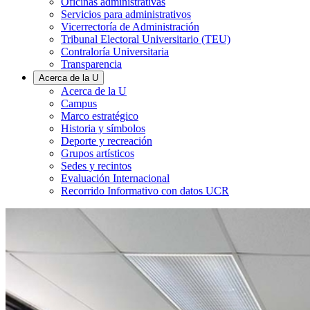
Oficinas administrativas
Servicios para administrativos
Vicerrectoría de Administración
Tribunal Electoral Universitario (TEU)
Contraloría Universitaria
Transparencia
Acerca de la U
Acerca de la U
Campus
Marco estratégico
Historia y símbolos
Deporte y recreación
Grupos artísticos
Sedes y recintos
Evaluación Internacional
Recorrido Informativo con datos UCR