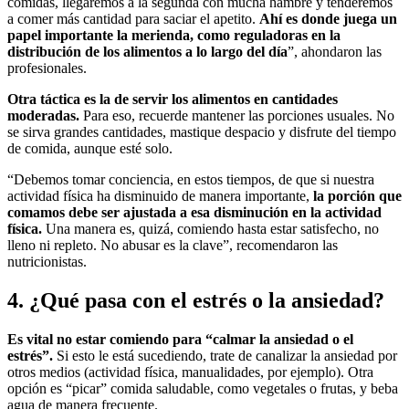
comidas, llegaremos a la segunda con mucha hambre y tenderemos
a comer más cantidad para saciar el apetito.
Ahí es donde juega un
papel importante la merienda, como reguladoras en la
distribución de los alimentos a lo largo del día
”, ahondaron las
profesionales.
Otra táctica es la de servir los alimentos en cantidades
moderadas.
Para eso, recuerde mantener las porciones usuales. No
se sirva grandes cantidades, mastique despacio y disfrute del tiempo
de comida, aunque esté solo.
“Debemos tomar conciencia, en estos tiempos, de que si nuestra
actividad física ha disminuido de manera importante,
la porción que
comamos debe ser ajustada a esa disminución en la actividad
física.
Una manera es, quizá, comiendo hasta estar satisfecho, no
lleno ni repleto. No abusar es la clave”, recomendaron las
nutricionistas.
4. ¿Qué pasa con el estrés o la ansiedad?
Es vital no estar comiendo para “calmar la ansiedad o el
estrés”.
Si esto le está sucediendo, trate de canalizar la ansiedad por
otros medios (actividad física, manualidades, por ejemplo). Otra
opción es “picar” comida saludable, como vegetales o frutas, y beba
agua de manera frecuente.