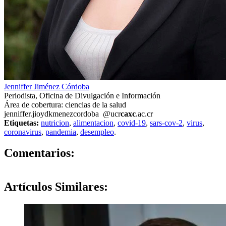
Jenniffer Jiménez Córdoba
Periodista, Oficina de Divulgación e Información
Área de cobertura: ciencias de la salud
jenniffer.ji
oydk
menezcordoba
@ucr
caxc
.ac.cr
Etiquetas:
nutricion
,
alimentacion
,
covid-19
,
sars-cov-2
,
virus
,
coronavirus
,
pandemia
,
desempleo
.
0
Comentarios:
Artículos
Similares: