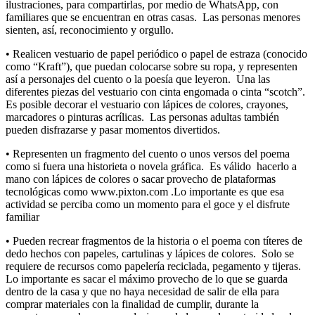
ilustraciones, para compartirlas, por medio de WhatsApp, con
familiares que se encuentran en otras casas. Las personas menores
sienten, así, reconocimiento y orgullo.
• Realicen vestuario de papel periódico o papel de estraza (conocido
como “Kraft”), que puedan colocarse sobre su ropa, y representen
así a personajes del cuento o la poesía que leyeron. Una las
diferentes piezas del vestuario con cinta engomada o cinta “scotch”.
Es posible decorar el vestuario con lápices de colores, crayones,
marcadores o pinturas acrílicas. Las personas adultas también
pueden disfrazarse y pasar momentos divertidos.
• Representen un fragmento del cuento o unos versos del poema
como si fuera una historieta o novela gráfica. Es válido hacerlo a
mano con lápices de colores o sacar provecho de plataformas
tecnológicas como www.pixton.com .Lo importante es que esa
actividad se perciba como un momento para el goce y el disfrute
familiar
• Pueden recrear fragmentos de la historia o el poema con títeres de
dedo hechos con papeles, cartulinas y lápices de colores. Solo se
requiere de recursos como papelería reciclada, pegamento y tijeras.
Lo importante es sacar el máximo provecho de lo que se guarda
dentro de la casa y que no haya necesidad de salir de ella para
comprar materiales con la finalidad de cumplir, durante la