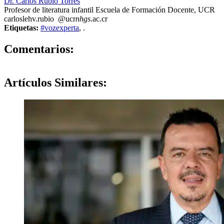
Dr. Carlos Rubio Torres
Profesor de literatura infantil Escuela de Formación Docente, UCR
carlos
lehv
.rubio
@ucr
nhgs
.ac.cr
Etiquetas:
#vozexperta
,
.
0
Comentarios:
Artículos
Similares: