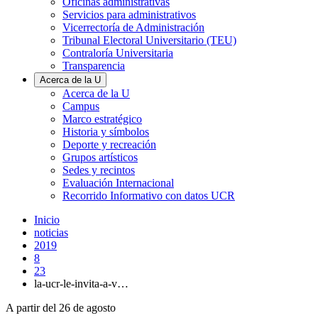
Oficinas administrativas
Servicios para administrativos
Vicerrectoría de Administración
Tribunal Electoral Universitario (TEU)
Contraloría Universitaria
Transparencia
Acerca de la U
Acerca de la U
Campus
Marco estratégico
Historia y símbolos
Deporte y recreación
Grupos artísticos
Sedes y recintos
Evaluación Internacional
Recorrido Informativo con datos UCR
Inicio
noticias
2019
8
23
la-ucr-le-invita-a-v…
A partir del 26 de agosto