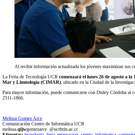
Al recibir información actualizada los jóvenes maximizan sus c
La Feria de Tecnología UCR
comenzará el lunes 26 de agosto a la 1
Mar y Limnología (CIMAR)
, ubicado en la Ciudad de la Investig
Para mayor información, puede comunicarse con Disley Córdoba al c
2511-1866.
Melissa Gomez Arce
Comunicación Centro de Informática UCR
melissa.
qijw
gomezarce
@ucr
brin
.ac.cr
Etiquetas:
tecnologia
,
feria
,
innovacion
,
centro
,
informatica
,
computa