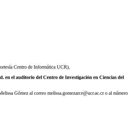
cortesía Centro de Informática UCR).
.d. en el auditorio del Centro de Investigación en C
i
encias del
Melissa Gómez al correo melissa.gomezarce@ucr.ac.cr o al número