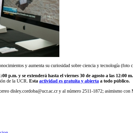
onocimientos y aumenta su curiosidad sobre ciencia y tecnología (foto 
:00 p.m. y se extenderá hasta el viernes 30 de agosto a las 12:00 m
ación de la UCR.
Esta
actividad e
s gratuita y abierta
a todo público.
orreo disley.cordoba@ucr.ac.cr y al número 2511-1872; asimismo con 
cion
.