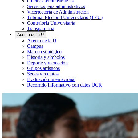
Oficinas administrativas
Servicios para administrativos
Vicerrectoría de Administración
Tribunal Electoral Universitario (TEU)
Contraloría Universitaria
Transparencia
Acerca de la U
Acerca de la U
Campus
Marco estratégico
Historia y símbolos
Deporte y recreación
Grupos artísticos
Sedes y recintos
Evaluación Internacional
Recorrido Informativo con datos UCR