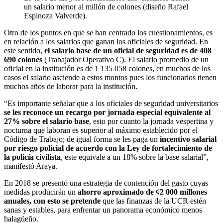
un salario menor al millón de colones (diseño Rafael
Espinoza Valverde).
Otro de los puntos en que se han centrado los cuestionamientos, es
en relación a los salarios que ganan los oficiales de seguridad. En
este sentido,
el salario base de un oficial de seguridad es de 408
690 colones
(Trabajador Operativo C). El salario promedio de un
oficial en la institución es de 1 135 058 colones, en muchos de los
casos el salario asciende a estos montos pues los funcionarios tienen
muchos años de laborar para la institución.
“Es importante señalar que a los oficiales de seguridad universitarios
se les reconoce un recargo por jornada especial equivalente al
27% sobre el salario base
, esto por cuanto la jornada vespertina y
nocturna que laboran es superior al máximo establecido por el
Código de Trabajo; de igual forma se les paga un
incentivo salarial
por riesgo policial de acuerdo con la Ley de fortalecimiento de
la policía civilista
, este equivale a un 18% sobre la base salarial”,
manifestó Araya.
En 2018 se presentó una estrategia de contención del gasto cuyas
medidas producirán un
ahorro aproximado de ¢2 000 millones
anuales,
con esto se pretende
que las finanzas de la UCR estén
sanas y estables, para enfrentar un panorama económico menos
halagüeño.