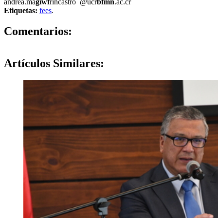
andrea.ma
giwf
rincastro
@ucr
bfmn
.ac.cr
Etiquetas:
fees
.
0
Comentarios:
Artículos
Similares: