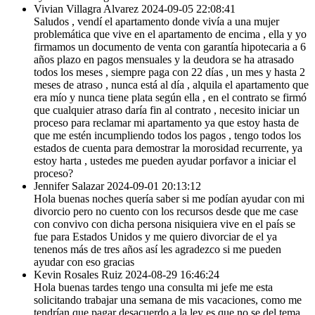
Vivian Villagra Alvarez
2024-09-05 22:08:41
Saludos , vendí el apartamento donde vivía a una mujer
problemática que vive en el apartamento de encima , ella y yo
firmamos un documento de venta con garantía hipotecaria a 6
años plazo en pagos mensuales y la deudora se ha atrasado
todos los meses , siempre paga con 22 días , un mes y hasta 2
meses de atraso , nunca está al día , alquila el apartamento que
era mío y nunca tiene plata según ella , en el contrato se firmó
que cualquier atraso daría fin al contrato , necesito iniciar un
proceso para reclamar mi apartamento ya que estoy hasta de
que me estén incumpliendo todos los pagos , tengo todos los
estados de cuenta para demostrar la morosidad recurrente, ya
estoy harta , ustedes me pueden ayudar porfavor a iniciar el
proceso?
Jennifer Salazar
2024-09-01 20:13:12
Hola buenas noches quería saber si me podían ayudar con mi
divorcio pero no cuento con los recursos desde que me case
con convivo con dicha persona nisiquiera vive en el país se
fue para Estados Unidos y me quiero divorciar de el ya
tenenos más de tres años así les agradezco si me pueden
ayudar con eso gracias
Kevin Rosales Ruiz
2024-08-29 16:46:24
Hola buenas tardes tengo una consulta mi jefe me esta
solicitando trabajar una semana de mis vacaciones, como me
tendrían que pagar desacuerdo a la ley es que no se del tema