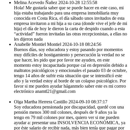
Melina Acevedo Ñañez
2024-10-28 12:55:58
Hola! Me gustaría saber que se puede hacer en este caso, mi
hija estaba trabajando para una empresa inmobiliaria muy
conocida en Costa Rica, el día sábado unos invitados de esta
empresa invitaron a mi hija a su casa (donde vive el jefe de mi
hija) el día de hoy le dieron la carta de despido cuando a esta
“actividad” fueron invitadas las otras recepcionistas, a ellas no
les dijeron nada
Anabelle Montiel Montiel
2024-10-18 08:24:56
Buenos días, soy educadora y estoy pasando por momentos
muy difíciles de hostigamiento y persecución la verdad no se
que hacer, les pido que por favor me ayuden, en este
momento estoy incapacitada porque caí en depresión debido a
maltratos psicológicos y emocionales el pasado 03 de octubre,
tengo 14 años de sufrir esta situación que se intensificó este
año y la verdad estoy al borde de un colapso psicológico. Por
favor si me pueden ayudar háganmelo saber este es mi correo
electrónico anamtl21@gmail.com
Olga Martha Herrera Castillo
2024-09-10 08:37:17
Soy educadora pensionada por discapacidad, quedé con una
pensión menos 300 mil colones, después de 9 años ya la
tengo en 79 mil colones por mes, quiero ver si me pueden
ayudar a: presentar una INSOLVENCIA ECONÓMICA, ya
por éste salario de recibir nada, más bien tenía que pagar por