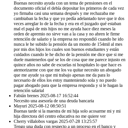
Buenas necesito ayuda con un tema de pensiones en el
documento oficial el debía depositar los primeros de cada vez
yo firmaba casi una semana después y me rechazaba me
cambiaban la fecha y que yo pedía adelantado tuve que ir dos
veces arreglar lo de la fecha y era en el juzgado qué estaban
mal el papá de mis hijos no me ayuda hace diez meses la
orden de apremio no sirve van a la casa y no abren le firme
retención de salario y la empresa no respondió cuando he ido
nunca le he subido la pensión da un monto de 154mil al mes
por mis dos hijos los cuales son buenos estudiantes y están
cuidados cuando le he dicho de la pensión me dice que si me
duele mantenerlos qué se los de cosa que me parece injusto en
quince años no sabe de escuelas ni hospitales lo que hace es
atemorizarme con que me los va quitar necesito un abogado
que me ayude ya que mi trabajo apenas me da para lo
necesario de ellos los estoy manteniendo sola y no puedo
pagar abogado para que la empresa responda y si le hagan la
retención salarial
Fabián brenes
2025-08-17 16:52:44
Necesito una asesoría de una deuda bancaria
Mayuri
2025-08-12 08:50:51
Buenas tarde si la maestra de mi hija solo acosarme mi y mi
hija directora del centro educativa no me quiere ver
Cherry villalobos vargas
2025-07-28 13:25:57
Tengo una duda con respecto a un proceso en el banco y