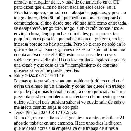
prende, ni cargador tiene, y traté de denunciarlo en el OIJ
pero dicen que ellos no hacen nada en esos casos, en la
Fiscalía tampoco, que solo con abogados pagados, y pues no
tengo dinero, debo 80 mil que pedí para poder comprar la
computadora, el tipo desde que vió que salía como entregada,
se desapareció, tengo foto, tengo la ubicación donde hizo el
envio, la hora, tengo pruebas suficientes, pero por ser tan
poquito dinero para los que trabajan con el gobierno, no les
interesa porque no hay ganacia. Pero yo pienso no solo en lo
que me hicieron, sino a quienes más se lo harán, utilizan una
cuenta activa desde el 2009, esto no es cosa de una vez,
sabían como evadir al OIJ con los terminos legales de que es
una estafa y que cosa es un "incumplimiento de contrato"
quisiera saber si me pueden ayudar.
Eddy
2024-03-27 19:51:16
Buenas quisiera saber tengo un problema jurídico en el cual
devia un dinero en un almacén y como me quedé sin trabajo
no pude pagar mas lo cual pasaron a cobro judicial ahora mi
pregunta es si ese problema me afecta en el momento que yo
quiera salír del pais quisiera saber si yo puedo salir de pais o
me afecta cuando salga al otro país
Jensy Piedra
2024-03-17 08:55:32
Buen día, mi consulta es la siguiente: un amigo mío tiene 21
años de trabajar en una empresa. Hace unos días le dijeron
que le debía horas a la empresa ya que trabaja de lunes a