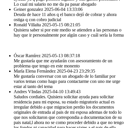
Lo cual mi salario no me da pa pasar abogado
Geiner gonzalez
2025-06-04 13:33:06
Deuda de hace 11 años q el banco dejó de cobrar y ahora
ostiga q con cobro judicial
Ronald Villalta
2025-05-15 08:21:05
Quisiera saber si por este medio se atienden a las personas o
hay que ir personalmente por algún caso y cuál sería la forma
Óscar Ramírez
2025-05-13 08:37:18
Me gustaría que me ayudarán con asesoramiento de un
problema que tengo en este monento
María Elena Fernández
2025-04-23 23:29:35
Me gustaría conversar con un abogado de lo familiar por
varios temas como hago para contactarme con uno me urge
estar al tanto del tema
Andres VIndas
2025-04-10 13:49:43
Saludos cordiales. Quisiera solicitar ayuda para solicitar
residencia para mi esposa, su estado migratorio actual es
irregular debido a que migracion perdio los documentos
originales de entrada al pais de mi esposa ademas de todo lo
que nos solicitaron que correspondia a documentacion de su
pais natal,l ahora no se como proceder debido a que no tengo
los fondos ni capacidad para hacer viajes a el pais de ella