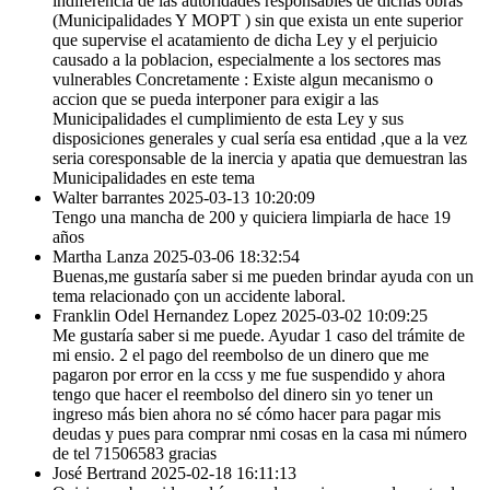
indiferencia de las autoridades responsables de dichas obras
(Municipalidades Y MOPT ) sin que exista un ente superior
que supervise el acatamiento de dicha Ley y el perjuicio
causado a la poblacion, especialmente a los sectores mas
vulnerables Concretamente : Existe algun mecanismo o
accion que se pueda interponer para exigir a las
Municipalidades el cumplimiento de esta Ley y sus
disposiciones generales y cual sería esa entidad ,que a la vez
seria coresponsable de la inercia y apatia que demuestran las
Municipalidades en este tema
Walter barrantes
2025-03-13 10:20:09
Tengo una mancha de 200 y quiciera limpiarla de hace 19
años
Martha Lanza
2025-03-06 18:32:54
Buenas,me gustaría saber si me pueden brindar ayuda con un
tema relacionado çon un accidente laboral.
Franklin Odel Hernandez Lopez
2025-03-02 10:09:25
Me gustaría saber si me puede. Ayudar 1 caso del trámite de
mi ensio. 2 el pago del reembolso de un dinero que me
pagaron por error en la ccss y me fue suspendido y ahora
tengo que hacer el reembolso del dinero sin yo tener un
ingreso más bien ahora no sé cómo hacer para pagar mis
deudas y pues para comprar nmi cosas en la casa mi número
de tel 71506583 gracias
José Bertrand
2025-02-18 16:11:13