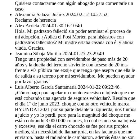
Quisiera contactarme con algún abogado para comentarle un
caso
Alexandra Salazar Juárez
2024-02-12 14:27:52
Reclamo de herencia
Alex Arrieta
2024-01-30 16:10:40
Hola. Mi padrastro falleció sin poder terminar el proceso de
mi adopción. ¿Aplica el Post Morten para hisjastros con
padrastros fallecidos? Mi madre estaba casada con él y ahora
viuda. Gracias.
Jeannina Sibaja Murillo
2024-01-25 23:29:49
Tengo una propiedad con servidumbre de paso más de 20
años y la dueña del terreno sirviente con acseso de 20 mts
frente a vía pública me exsije que tengo que asepta que ella le
de salida a su terreno por mi servidumbre. Me pueden ayudar
por favor gracias
Luis Alberto García Santamaría
2024-01-22 09:22:46
¿Cómo hago para apelar un monto excesivo e injusto que me
está cobrando una agencia de seguros vehicular?. Resulta que
el día 1° de junio 2023, choqué contra otro vehículo marca
HYUNDAI 2021 por su parte delantera izquierda, nos fuimos
a juicio y yo lo perdí, pero para la magnitud del choque me
están cobrando 3 000 000 colones, lo cual es una suma injusta
y excesiva, ese día el carro chocado se fue por sus propios
medios, sin necesidad de llamar grúa, en las facturas que me
enviaron, hasta el radiador le cambiaron, además éstas no son