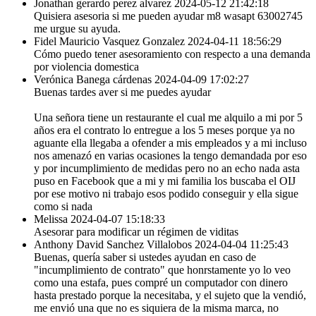
Jonathan gerardo perez alvarez
2024-05-12 21:42:18
Quisiera asesoria si me pueden ayudar m8 wasapt 63002745
me urgue su ayuda.
Fidel Mauricio Vasquez Gonzalez
2024-04-11 18:56:29
Cómo puedo tener asesoramiento con respecto a una demanda
por violencia domestica
Verónica Banega cárdenas
2024-04-09 17:02:27
Buenas tardes aver si me puedes ayudar
Una señora tiene un restaurante el cual me alquilo a mi por 5
años era el contrato lo entregue a los 5 meses porque ya no
aguante ella llegaba a ofender a mis empleados y a mi incluso
nos amenazó en varias ocasiones la tengo demandada por eso
y por incumplimiento de medidas pero no an echo nada asta
puso en Facebook que a mi y mi familia los buscaba el OIJ
por ese motivo ni trabajo esos podido conseguir y ella sigue
como si nada
Melissa
2024-04-07 15:18:33
Asesorar para modificar un régimen de viditas
Anthony David Sanchez Villalobos
2024-04-04 11:25:43
Buenas, quería saber si ustedes ayudan en caso de
"incumplimiento de contrato" que honrstamente yo lo veo
como una estafa, pues compré un computador con dinero
hasta prestado porque la necesitaba, y el sujeto que la vendió,
me envió una que no es siquiera de la misma marca, no