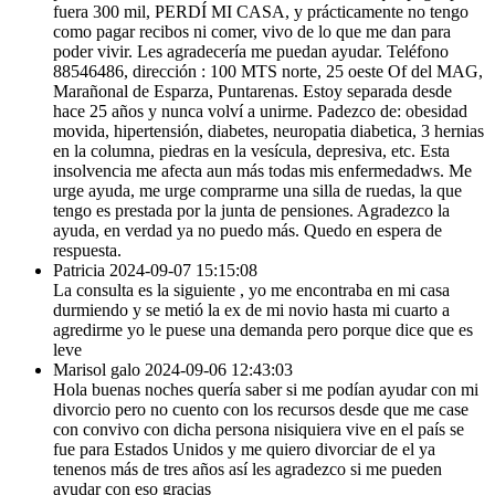
fuera 300 mil, PERDÍ MI CASA, y prácticamente no tengo
como pagar recibos ni comer, vivo de lo que me dan para
poder vivir. Les agradecería me puedan ayudar. Teléfono
88546486, dirección : 100 MTS norte, 25 oeste Of del MAG,
Marañonal de Esparza, Puntarenas. Estoy separada desde
hace 25 años y nunca volví a unirme. Padezco de: obesidad
movida, hipertensión, diabetes, neuropatia diabetica, 3 hernias
en la columna, piedras en la vesícula, depresiva, etc. Esta
insolvencia me afecta aun más todas mis enfermedadws. Me
urge ayuda, me urge comprarme una silla de ruedas, la que
tengo es prestada por la junta de pensiones. Agradezco la
ayuda, en verdad ya no puedo más. Quedo en espera de
respuesta.
Patricia
2024-09-07 15:15:08
La consulta es la siguiente , yo me encontraba en mi casa
durmiendo y se metió la ex de mi novio hasta mi cuarto a
agredirme yo le puese una demanda pero porque dice que es
leve
Marisol galo
2024-09-06 12:43:03
Hola buenas noches quería saber si me podían ayudar con mi
divorcio pero no cuento con los recursos desde que me case
con convivo con dicha persona nisiquiera vive en el país se
fue para Estados Unidos y me quiero divorciar de el ya
tenenos más de tres años así les agradezco si me pueden
ayudar con eso gracias