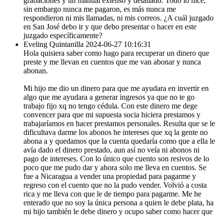
grabaciones y un manual extenso y detallado. Todo lo hice,
sin embargo nunca me pagaron, es más nunca me
respondieron ni mis llamadas, ni mis correos. ¿A cuál juzgado
en San José debo ir y que debo presentar o hacer en este
juzgado específicamente?
Eveling Quintanilla
2024-06-27 10:16:31
Hola quisiera saber como hago para recuperar un dinero que
preste y me llevan en cuentos que me van abonar y nunca
abonan.
Mi hijo me dio un dinero para que me ayudara en invertir en
algo que me ayudara a generar ingresos ya que no te go
trabajo fijo xq no tengo cédula. Con este dinero me dege
convencer para que mi supuesta socia hiciera prestamos y
trabajaríamos en hacer prestamos personales. Resulta que se le
dificultava darme los abonos he intereses que xq la gente no
abona a y quedamos que la cuenta quedaría como que a ella le
avía dado el dinero prestado, aun así no veía ni abonos ni
pago de intereses. Con lo único que cuento son resivos de lo
poco que me pudo dar y ahora solo me lleva en cuentos. Se
fue a Nicaragua a vender una propiedad para pagarme y
regreso con el cuento que no la pudo vender. Volvió a costa
rica y me lleva con que le de tiempo para pagarme. Me he
enterado que no soy la única persona a quien le debe plata, ha
mi hijo también le debe dinero y ocupo saber como hacer que