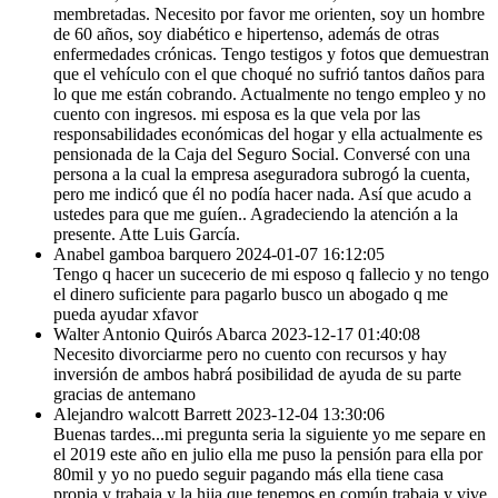
membretadas. Necesito por favor me orienten, soy un hombre
de 60 años, soy diabético e hipertenso, además de otras
enfermedades crónicas. Tengo testigos y fotos que demuestran
que el vehículo con el que choqué no sufrió tantos daños para
lo que me están cobrando. Actualmente no tengo empleo y no
cuento con ingresos. mi esposa es la que vela por las
responsabilidades económicas del hogar y ella actualmente es
pensionada de la Caja del Seguro Social. Conversé con una
persona a la cual la empresa aseguradora subrogó la cuenta,
pero me indicó que él no podía hacer nada. Así que acudo a
ustedes para que me guíen.. Agradeciendo la atención a la
presente. Atte Luis García.
Anabel gamboa barquero
2024-01-07 16:12:05
Tengo q hacer un sucecerio de mi esposo q fallecio y no tengo
el dinero suficiente para pagarlo busco un abogado q me
pueda ayudar xfavor
Walter Antonio Quirós Abarca
2023-12-17 01:40:08
Necesito divorciarme pero no cuento con recursos y hay
inversión de ambos habrá posibilidad de ayuda de su parte
gracias de antemano
Alejandro walcott Barrett
2023-12-04 13:30:06
Buenas tardes...mi pregunta seria la siguiente yo me separe en
el 2019 este año en julio ella me puso la pensión para ella por
80mil y yo no puedo seguir pagando más ella tiene casa
propia y trabaja y la hija que tenemos en común trabaja y vive