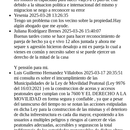
debido a la situacion politica e internacional del mismo y
migracion se nego a reconocer su error
Yesenia
2025-03-28 13:26:35
Tengo un problema con los vecino sobre la propiedad.Hay
algún abogado que me ayude.
Juliana Rodríguez Brenes
2025-03-26 15:40:07
Buenas tardes como se hace para hacer reconocimiento de
pareja de hecho ya q e vivo 12 años juntada y ahora me
separe x agresión hicieron desalojo a mi ex pareja lo cual a
vienes en común y necesito saber si se puede ejercer un
derecho de la mitad de la casa
Y pensión para mi.
Luis Guillermo Hernandez Villalobos
2025-03-17 20:35:51
mi consulta es sobre el imcumplimiento de las
Municipalidades de la Ley de Movilidad Peatonal (Ley 9976
del 16:03:2021 ) en la construccion de aceras y accesos
peatonales que cumplan con la 7600 Y EL DERECHO A LA
MOVILIDAD en forma segura y confiable , ya que a pesar
del tannscurso del tiempo no se notan las acciones estipuladas
en dicha Ley para la construccion de las mismas y el deterioro
de dicha infreestructura es cada dia mayor, exponiendo a los
usuarios a multiples peligros y riesgos al carecer de vías
peatonales adecuadas, accesibles y segurascon la total