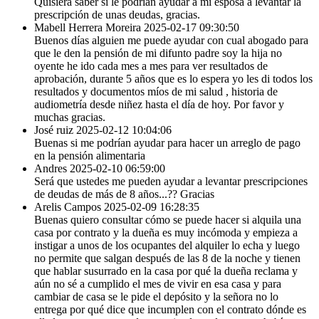
Quisiera saber si le podrían ayudar a mi esposa a levantar la
prescripción de unas deudas, gracias.
Mabell Herrera Moreira
2025-02-17 09:30:50
Buenos días alguien me puede ayudar con cual abogado para
que le den la pensión de mi difunto padre soy la hija no
oyente he ido cada mes a mes para ver resultados de
aprobación, durante 5 años que es lo espera yo les di todos los
resultados y documentos míos de mi salud , historia de
audiometría desde niñez hasta el día de hoy. Por favor y
muchas gracias.
José ruiz
2025-02-12 10:04:06
Buenas si me podrían ayudar para hacer un arreglo de pago
en la pensión alimentaria
Andres
2025-02-10 06:59:00
Será que ustedes me pueden ayudar a levantar prescripciones
de deudas de más de 8 años...?? Gracias
Arelis Campos
2025-02-09 16:28:35
Buenas quiero consultar cómo se puede hacer si alquila una
casa por contrato y la dueña es muy incómoda y empieza a
instigar a unos de los ocupantes del alquiler lo echa y luego
no permite que salgan después de las 8 de la noche y tienen
que hablar susurrado en la casa por qué la dueña reclama y
aún no sé a cumplido el mes de vivir en esa casa y para
cambiar de casa se le pide el depósito y la señora no lo
entrega por qué dice que incumplen con el contrato dónde es