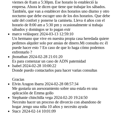
viernes de 8:am a 5:30pm. Ese horario lo estableció la
empresa. Ahora le dicen que tiene que trabajar los sábados.
También, que van a establecer dos horarios uno diurno y otro
nocturno que debe escoger uno de los dos horarios. Que debe
salir del confort y ponerse la camiseta. Lleva 4 años con el
horario de 8:00 am a 5:30 pm y ocasionalmente si trabaja
sábados y domingos se lo pagan extr
marco velásquez
2024-03-13 12:59:10
Un hermano que vive en nuestra propia casa heredada quiere
pedirnos alquiler solo por ansias de dinero.Mi consulta es: él
puede hacer esto ? En caso de que lo haga cómo podemos
enfrentarlo ?
jhonathan
2024-02-28 21:01:20
Es para comenzar un caso de ADN paternidad
Isabel
2024-02-28 10:00:22
Donde puedo contactarlos para hacer varias consultas
Gracias
Elvin Aragon ibarra
2024-02-28 08:57:34
Me gustaría un asesoramiento sobre una estafa en una
aplicación de Emma gollo
Stephanie chinchilla vega
2024-02-20 19:24:50
Necesito hacer un proceso de divorcio con abandono de
hogar ,tengo una niña 10 años y necesito ayuda
Stacy
2024-02-14 10:01:09