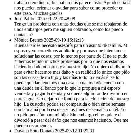
trabajo o en dinero, lo cual no nos parece justo. Agradecería si
nos pueden orientar o ayudar para saber como proceder en
este caso. Muchas gracias.
José Pablo
2025-09-22 20:48:08
Tengo un problema con unas deudas que se me rebajaron de
unos embargos pero me siguen cobrando, como los puedo
contactar?
Mónica Brenes
2025-09-19 16:12:13
Buenas tardes necesito asesoría para un asunto de familia. Mi
esposo y yo cometimos adulterio y por mas que intentamos
solucionar las cosas, por lo menos por parte de él no se pudo.
Y hemos tenido muchos problemas por lo que nos estamos
haciendo daño nosotros y a nuestro hijo. Yo quiero el divorció
para evitar hacernos mas daño y en realidad lo único que pido
son las cosas de mi hijo y las mías todo lo demás él se lo
puede quedar. tenemos una casa la cual todavía cuenta con
una deuda en el banco por lo que le propuse a mi esposo
venderla y pagar la deuda y si queda algún fonde dividirlo en
partes iguales o dejarlo de fondo para la educación de nuestro
hijo. La custodia podría ser compartida o bien entre semana
con la mamá por la escuela y los fines de semana con él. Yo
no pido pensión para mi hijo. Sin embargo el no quiere el
divorció a pesar del daño que nos estamos haciendo. Que me
pueden recomendar.
Dayana Soto Donato
2025-09-12 11:27:31