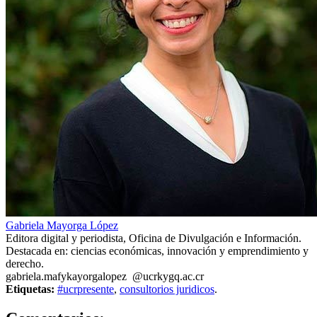
Gabriela Mayorga López
Editora digital y periodista, Oficina de Divulgación e Información.
Destacada en: ciencias económicas, innovación y emprendimiento y
derecho.
gabriela.m
afyk
ayorgalopez
@ucr
kygq
.ac.cr
Etiquetas:
#ucrpresente
,
consultorios juridicos
.
77