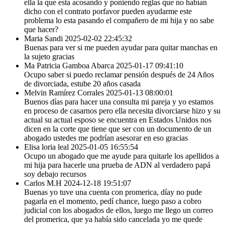
ella la que esta acosando y poniendo reglas que no habían
dicho con el contrato porfavor pueden ayudarme este
problema lo esta pasando el compañero de mi hija y no sabe
que hacer?
Maria Sandi
2025-02-02 22:45:32
Buenas para ver si me pueden ayudar para quitar manchas en
la sujeto gracias
Ma Patricia Gamboa Abarca
2025-01-17 09:41:10
Ocupo saber si puedo reclamar pensión después de 24 Años
de divorciada, estube 20 años casada
Melvin Ramírez Corrales
2025-01-13 08:00:01
Buenos días para hacer una consulta mi pareja y yo estamos
en proceso de casarnos pero ella necesita divorciarse hizo y su
actual su actual esposo se encuentra en Estados Unidos nos
dicen en la corte que tiene que ser con un documento de un
abogado ustedes me podrían asesorar en eso gracias
Elisa loria leal
2025-01-05 16:55:54
Ocupo un abogado que me ayude para quitarle los apellidos a
mi hija para hacerle una prueba de ADN al verdadero papá
soy debajo recursos
Carlos M.H
2024-12-18 19:51:07
Buenas yo tuve una cuenta con promerica, díay no pude
pagarla en el momento, pedí chance, luego paso a cobro
judicial con los abogados de ellos, luego me llego un correo
del promerica, que ya había sido cancelada yo me quede