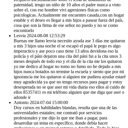
paternidad, tengo un niño de 10 años el padre nunca a visto
sobre el, con ese hombre vivi agresiones físicas como
psicologicas. Actualmente me encuentro casada,con un hogar
estable y el deseo es llegar a mis hijos a pasear fuera del país,
cosa que son la firma de ese señor no puedo y no se como
encontrarlo
Lesvia
2024-08-08 12:53:29
Buenas me llamo lesvia necesito ayuda ase 3 días me quitaron
a mis 3 hijos una noche el se escapó el papá le pego es algo
imperactico y ase poco caso tiene 13 años devidona eso la
policía y el páni dejaron una cita del páni fui a la cita unos 3
meses después de todo eso y el día de la cita me los quitaron
yo me dedico al hogar no tomo no fumo no he dejado a mis
hijos nunca botados no termine la escuela y siento que por mi
ignorancia me los quitaron si alguien me pudiera ayudar estaré
muy agradecida ya que no tengo recursos para pagar y estoy
desesperada no se que aser mi vida diaria eso ellos al cuido de
ellos 85357411 es mi teléfono alguien que me diga que aser o
adonde ir
Antonio
2024-07-04 15:00:00
Doy cursos en habilidades blandas, resulta que una de las
universidades estatales; me contrató por servicios
profesionales y me dijo lo que me iban a pagar, para
desarrollar un tema en específico, donde debía hacer