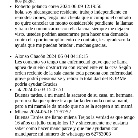
nos pague.
Roberto polanco corea
2024-06-09 12:19:56
hola, soy nicaraguense residente, trabajo independiente en
remodelaciones, tengo una clienta que incumplio el contrato
no quire cancelar un monto considerable pendiente, la llamao
y trato de comunicarme con ella la cual siempre me deja en
visto, ustedes podrian asesorarme para hacer una demanda
contra ella por incumplimiento de contrato, les agradezco la
ayuda que me puedan brindar , muchas gracias.
Alonso Chacón
2024-06-04 04:18:15
Les comento yo tengo una enfermedad grave que se llama
apnea de sueño obstructiva con expediente en la ccss.Según
orden reciente de la sala cuarta toda persona con enfermedad
grave podrá pensionarse y retirar la totalidad del ROP.Me
podría ayudar.Gracias
Jak
2024-06-03 15:07:51
Buenas tardes, a mi mamá la sacaron de su casa, mi hermana,
pero resulta que quiere ir a quitar la demanda contra mami,
pero a mi mamá le da miedo que no se la acepten a mi mamá
Milena
2024-05-16 17:57:52
Buenas Tardes me llamo milena Trejos la verdad es que tengo
16 años en julio cumplo los 17 y sinceramente me gustaría
saber como hacer manciparce y que me ayudaran con
manciparce mi número de whatsapp es 62753903