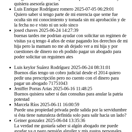
quisiera asesoría gracias
Luis Enrique Rodríguez romero
2025-07-05 06:29:01
Quiero saber si tengo parte de mi enrencia que seme fue
oculta sin mi conocimiento y tomada sin mi aprobación y de
la fecha no e visto ni un solo sinco
josed chaves
2025-06-24 14:27:39
buenas tardes me podrian ayudar con solicitar un regimen de
visitas ya q tengo 4 años de estar pagando los derechos de mi
hija pero la mamam no me ah dejado ver a mi hija y por
cuestiones de dinero no eh podido pagar un abogado para
poder solicitar un reguimen ates
Luis keylor Suárez Rodríguez
2025-06-24 08:31:01
Buenos días tengo un cobro judicial desde el 2014 quiero
pedir una prescripción pero no cuento con el dinero para
pagar un abogado 71751043
Jeniffer Porras Arias
2025-06-16 11:48:25
Buenos quisiera saber si dan consultas para anular la patria
potestad
Marcela Ríos
2025-06-11 16:00:59
Puede una propiedad privada pedir salida por la servidumbre
si ésta tiene naturaleza definida solo para salir hacia un lado?
Geiner gonzalez
2025-06-04 13:35:36
La verdad me gustaría saber si algún abogado me puede
ayudar ya q pago pensión alguiler y mis gastos personales .