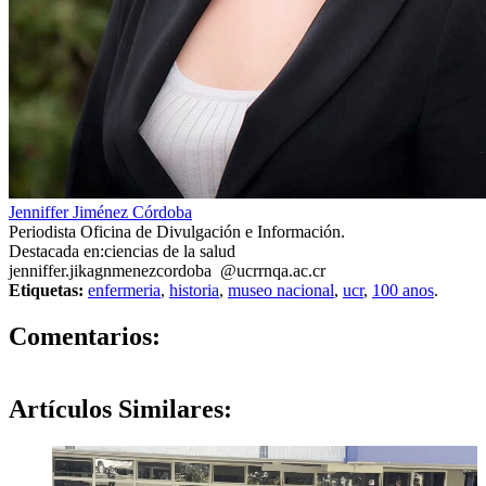
Jenniffer Jiménez Córdoba
Periodista Oficina de Divulgación e Información.
Destacada en:ciencias de la salud
jenniffer.ji
kagn
menezcordoba
@ucr
rnqa
.ac.cr
Etiquetas:
enfermeria
,
historia
,
museo nacional
,
ucr
,
100 anos
.
0
Comentarios:
Artículos
Similares: