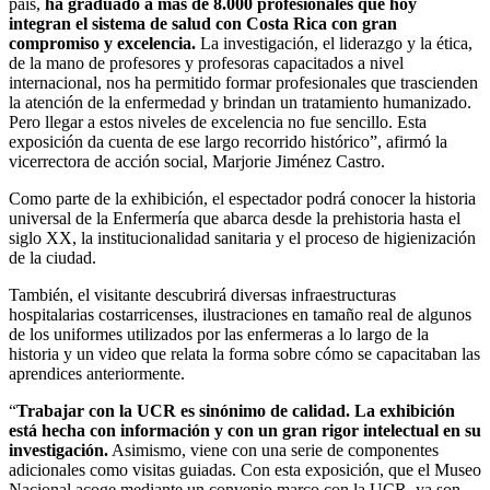
país,
ha graduado a más de 8.000 profesionales que hoy
integran el sistema de salud con Costa Rica con gran
compromiso y excelencia.
La investigación, el liderazgo y la ética,
de la mano de profesores y profesoras capacitados a nivel
internacional, nos ha permitido formar profesionales que trascienden
la atención de la enfermedad y brindan un tratamiento humanizado.
Pero llegar a estos niveles de excelencia no fue sencillo. Esta
exposición da cuenta de ese largo recorrido histórico”, afirmó la
vicerrectora de acción social, Marjorie Jiménez Castro.
Como parte de la exhibición, el espectador podrá conocer la historia
universal de la Enfermería que abarca desde la prehistoria hasta el
siglo XX, la institucionalidad sanitaria y el proceso de higienización
de la ciudad.
También, el visitante descubrirá diversas infraestructuras
hospitalarias costarricenses, ilustraciones en tamaño real de algunos
de los uniformes utilizados por las enfermeras a lo largo de la
historia y un video que relata la forma sobre cómo se capacitaban las
aprendices anteriormente.
“
Trabajar con la UCR es sinónimo de calidad. La exhibición
está hecha con información y con un gran rigor intelectual en su
investigación.
Asimismo, viene con una serie de componentes
adicionales como visitas guiadas. Con esta exposición, que el Museo
Nacional acoge mediante un convenio marco con la UCR, ya son