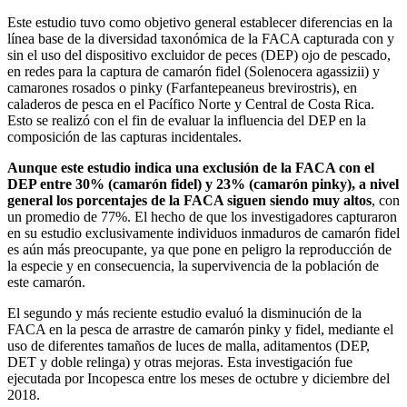
Este estudio tuvo como objetivo general establecer diferencias en la
línea base de la diversidad taxonómica de la FACA capturada con y
sin el uso del dispositivo excluidor de peces (DEP) ojo de pescado,
en redes para la captura de camarón fidel (Solenocera agassizii) y
camarones rosados o pinky (Farfantepeaneus brevirostris), en
caladeros de pesca en el Pacífico Norte y Central de Costa Rica.
Esto se realizó con el fin de evaluar la influencia del DEP en la
composición de las capturas incidentales.
Aunque este estudio indica una exclusión de la FACA con el
DEP entre 30% (camarón fidel) y 23% (camarón pinky), a nivel
general los porcentajes de la FACA siguen siendo muy altos
, con
un promedio de 77%. El hecho de que los investigadores capturaron
en su estudio exclusivamente individuos inmaduros de camarón fidel
es aún más preocupante, ya que pone en peligro la reproducción de
la especie y en consecuencia, la supervivencia de la población de
este camarón.
El segundo y más reciente estudio evaluó la disminución de la
FACA en la pesca de arrastre de camarón pinky y fidel, mediante el
uso de diferentes tamaños de luces de malla, aditamentos (DEP,
DET y doble relinga) y otras mejoras. Esta investigación fue
ejecutada por Incopesca entre los meses de octubre y diciembre del
2018.