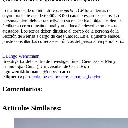
Los artículos de opinión de
Voz experta UCR
tocan temas de
coyuntura en textos de 6 000 a 8 000 caracteres con espacios. La
persona autora debe estar activa en su respectiva unidad académica,
facilitar su correo institucional y una línea de descripción de sus
atestados. Los textos deben dirigirse al correo de la persona de la
Sección de Prensa a cargo de cada unidad. En el siguiente enlace,
puede consultar los correos electrónicos del personal en periodismo:
https://oci.ucr.ac.cr/prensa.html
Dr. Ingo Wehrtmann
Investigador del Centro de Investigación en Ciencias del Mar y
Limnología (Cimar), Universidad de Costa Rica
ingo.we
uikk
hrtmann
@ucr
yytb
.ac.cr
Etiquetas:
pesqueria
,
pesca
,
arrastre
,
cimar
,
legislacion
.
0
Comentarios:
Artículos
Similares: