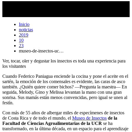
El escarabajo moledor, de nombre
Tenebrio molitor,
es una de las
especies que se cultiva en las granjas del Museo de Insectos. Foto
Cristian Araya.
Inicio
noticias
2019
10
23
museo-de-insectos-uc…
Ver, tocar, oler y degustar los insectos es toda una experiencia para
los visitantes
Cuando Federico Paniagua enciende la cocina y pone el aceite en el
sartén, la emoción de los comensales es evidente, las caras de asco
también. ¿Quién quiere comer bichos? —Pregunta la maestra— En
seguida, Melody, Gino y Melissa levantan la mano con una gran
sonrisa. Sus mamás están menos convencidas, pero igual se unen al
festín.
Con más de 55 años de albergar miles de especímenes de insectos
de Costa Rica y de todo el mundo, el
Museo de Insectos
de la
Facultad de Ciencias Agroalimentarias de la UCR
se ha
transformado, en la última década, en un espacio para el aprendizaje