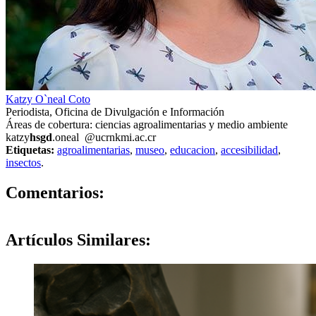
Katzy O`neal Coto
Periodista, Oficina de Divulgación e Información
Áreas de cobertura: ciencias agroalimentarias y medio ambiente
katzy
hsgd
.oneal
@ucr
nkmi
.ac.cr
Etiquetas:
agroalimentarias
,
museo
,
educacion
,
accesibilidad
,
insectos
.
0
Comentarios:
Artículos
Similares: