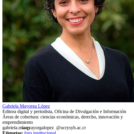
Gabriela Mayorga López
Editora digital y periodista, Oficina de Divulgación e Información
Áreas de cobertura: ciencias económicas, derecho, innovación y
emprendimiento
gabriela.m
iaqy
ayorgalopez
@ucr
ysyb
.ac.cr
Etiquetas:
foro institucional
,
.