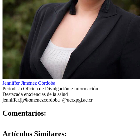
Jenniffer Jiménez Córdoba
Periodista Oficina de Divulgación e Información.
Destacada en:ciencias de la salud
jenniffer.ji
yfha
menezcordoba
@ucr
xpgj
.ac.cr
0
Comentarios:
Artículos
Similares: