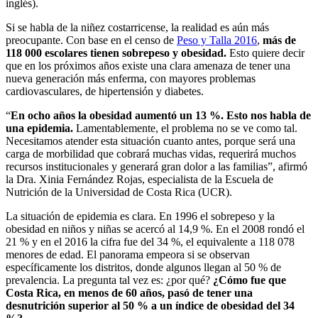
inglés).
Si se habla de la niñez costarricense, la realidad es aún más
preocupante. Con base en el censo de
Peso y Talla 2016
,
más de
118 000 escolares tienen sobrepeso y obesidad.
Esto quiere decir
que en los próximos años existe una clara amenaza de tener una
nueva generación más enferma, con mayores problemas
cardiovasculares, de hipertensión y diabetes.
“
En ocho años la obesidad aumentó un 13 %. Esto nos habla de
una epidemia.
Lamentablemente, el problema no se ve como tal.
Necesitamos atender esta situación cuanto antes, porque será una
carga de morbilidad que cobrará muchas vidas, requerirá muchos
recursos institucionales y generará gran dolor a las familias”, afirmó
la Dra. Xinia Fernández Rojas, especialista de la Escuela de
Nutrición de la Universidad de Costa Rica (UCR).
La situación de epidemia es clara. En 1996 el sobrepeso y la
obesidad en niños y niñas se acercó al 14,9 %. En el 2008 rondó el
21 % y en el 2016 la cifra fue del 34 %, el equivalente a 118 078
menores de edad. El panorama empeora si se observan
específicamente los distritos, donde algunos llegan al 50 % de
prevalencia. La pregunta tal vez es: ¿por qué?
¿Cómo fue que
Costa Rica, en menos de 60 años, pasó de tener una
desnutrición superior al 50 % a un índice de obesidad del 34