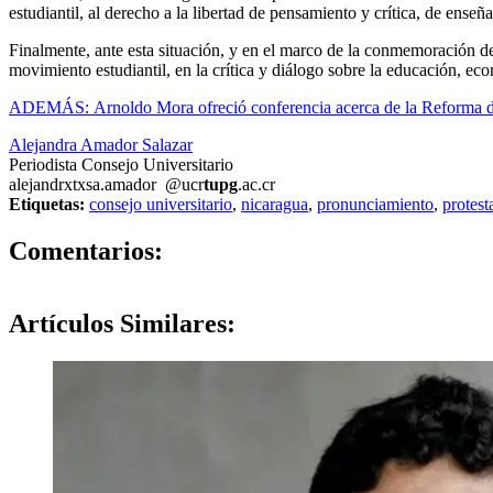
estudiantil, al derecho a la libertad de pensamiento y crítica, de enseñ
Finalmente, ante esta situación, y en el marco de la conmemoración de
movimiento estudiantil, en la crítica y diálogo sobre la educación, ec
ADEMÁS: Arnoldo Mora ofreció conferencia acerca de la Reforma 
Alejandra Amador Salazar
Periodista Consejo Universitario
alejandr
xtxs
a.amador
@ucr
tupg
.ac.cr
Etiquetas:
consejo universitario
,
nicaragua
,
pronunciamiento
,
protest
0
Comentarios:
Artículos
Similares: