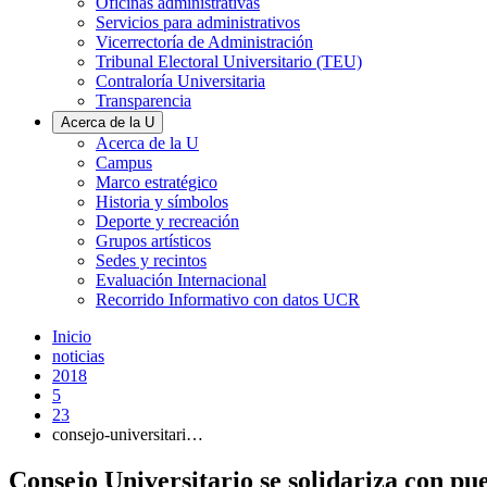
Oficinas administrativas
Servicios para administrativos
Vicerrectoría de Administración
Tribunal Electoral Universitario (TEU)
Contraloría Universitaria
Transparencia
Acerca de la U
Acerca de la U
Campus
Marco estratégico
Historia y símbolos
Deporte y recreación
Grupos artísticos
Sedes y recintos
Evaluación Internacional
Recorrido Informativo con datos UCR
Inicio
noticias
2018
5
23
consejo-universitari…
Consejo Universitario se solidariza con pu