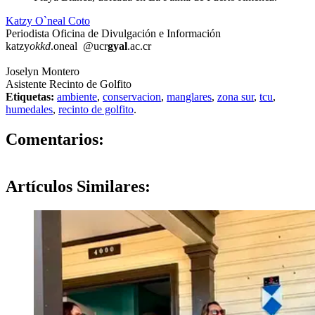
Katzy O`neal Coto
Periodista Oficina de Divulgación e Información
katzy
okkd
.oneal
@ucr
gyal
.ac.cr
Joselyn Montero
Asistente Recinto de Golfito
Etiquetas:
ambiente
,
conservacion
,
manglares
,
zona sur
,
tcu
,
humedales
,
recinto de golfito
.
0
Comentarios:
Artículos
Similares: