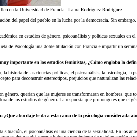
fico en la Universidad de Francia.
Laura Rodríguez Rodríguez
sentación del papel del pueblo en la lucha por la democracia. Sin embar
cadémica en estudios de género, psicoanálisis y políticas sexuales en e
la de Psicología una doble titulación con Francia e impartir un seminar
 muy importante en los estudios feministas, ¿Cómo engloba la defi
ía, la historia de las ciencias políticas, el psicoanálisis, la psicología, l
pto para deconstruir estereotipos, prejuicios que naturalizan las relaci
on género, querían que las mujeres se transformaran en hombres, que to
ra de los estudios de género. La respuesta que propongo es que el géne
sta: ¿Qué abordaje le da a esta rama de la psicología considerada
ituación, el psicoanálisis es una ciencia de la sexualidad. En los años 
argo se detuvo ahí, porque hubo un movimiento de patologización y medi