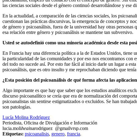
las ciencias sociales desde el género continuó desarrollándose y ese 
En la actualidad, a comparación de las ciencias sociales, los psicoana
cuestionan las prácticas discursivas, la emergencia de conceptos y noc
de género y psicoanálisis, fuera de la universidad hay otras personas 
esa relación entre género y psicoanálisis se mantiene tan subversivo.
Usted se autodefinió como una minoría académica desde esta posi
En Francia hay una diferencia política a la de Estados Unidos, tiene 
la particularidad de las comunidades y por eso nos encontramos con e
del todo no sucede así. Por esto fue fácil al inicio darle un lugar a
psicoanálisis, que es otro insulto y me reprochaban diciendo que tenía 
¿Esta posición del psicoanálisis de qué forma afecta las aplicacion
Algo importante es que hay que saber que los estudios analíticos excl
discurso psicoanalítico se creía que era de normalización del comport
psicoanalistas sin sentirse estigmatizados o excluidos. Se han trabajad
son patologías.
Lucía Molina Rodríguez
Periodista, Oficina de Divulgación e Información
lucia.moli
heai
narodriguez
@gmail
vrsp
.com
Etiquetas:
psicoanalisis
,
genero
,
francia
.