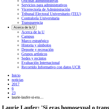
Oficinas administrativas
Servicios para administrativos
Vicerrectoría de Administración
Tribunal Electoral Universitario (TEU)
Contraloría Universitaria
Transparencia
Acerca de la U
Acerca de la U
Campus
Marco estratégico
Historia y símbolos
Deporte y recreación
Grupos artísticos
Sedes y recintos
Evaluación Internacional
Recorrido Informativo con datos UCR
Inicio
noticias
2017
6
23
laurie-laufer-si-era…
Laurie Laufer: 'Si eras homosexual o trans