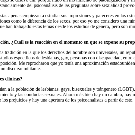
distanciamiento del psicoanálisis de las preguntas sobre sexualidad pro
listas apenas empiezan a estudiar sus impresiones y pareceres en los est
iones como la diferencia de los sexos, por eso yo me considero una mino
que han trabajado estos temas desde los estudios de género, pero son min
ción, ¿Cuál es la reacción en el momento en que se expone su pro
una tradición en la que los derechos del hombre son universales, un repu
studios específicos de lesbianas, gay, personas con discapacidad, entre
 esta posición. Me reprocharon que yo tenía una aproximación estadounide
un discurso militante.
es clínicas?
uían a la población de lesbianas, gays, bisexuales y trángenero (LGBT),
amiento y las conductas sexuales. Ahora más bien hay un cambio, hay más
o los prejuicios y hay una apertura de los psicoanalistas a partir de est