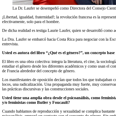
La Dr. Laufer se desempeñó como Directora del Consejo Cientí
¡Libertad, igualdad, fraternidad!; la revolución francesa es la repre
efectivamente, solo para el hombre.
De dicha realidad es testiga Laurie Laufer, quien se desarrolló como a
La Dra. Laufer se embarcó hacia Costa Rica para negociar con la Escue
entrevista.
Usted es autora del libro “¿Qué es el género?”, un concepto base
El libro es una obra colectiva: integra la literatura, el cine, la sociolog
estudiar el género desde los diferentes académicos y como usan el conce
de Francia alrededor del concepto de género.
Los manifestantes de oposición decían que todos los que trabajaban c
locos, una radicalización. Una propaganda muy fuerte, muy conservado
las prácticas discursivas y las construcciones sociales.
Usted tiene una amplia obra desde el psicoanálisis, como femini
y/o feministas como Butler y Foucault?
Cuando hablamos de reproducción y sexualidad se complica bastante la s
psicoanálisis, empezó un contacto con el concepto de género. Sin emb