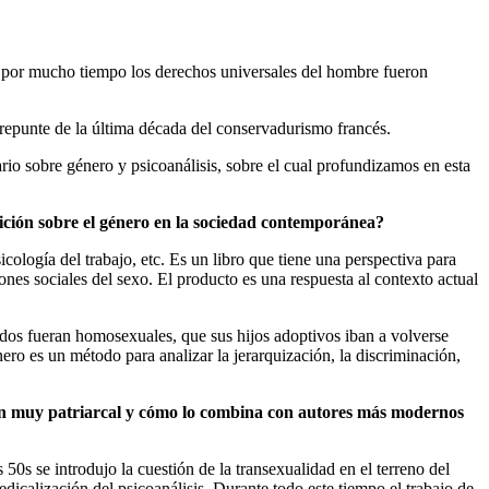
go, por mucho tiempo los derechos universales del hombre fueron
l repunte de la última década del conservadurismo francés.
io sobre género y psicoanálisis, sobre el cual profundizamos en esta
nición sobre el género en la sociedad contemporánea?
a psicología del trabajo, etc. Es un libro que tiene una perspectiva para
ones sociales del sexo. El producto es una respuesta al contexto actual
dos fueran homosexuales, que sus hijos adoptivos iban a volverse
ro es un método para analizar la jerarquización, la discriminación,
 aún muy patriarcal y cómo lo combina con autores más modernos
50s se introdujo la cuestión de la transexualidad en el terreno del
calización del psicoanálisis. Durante todo este tiempo el trabajo de