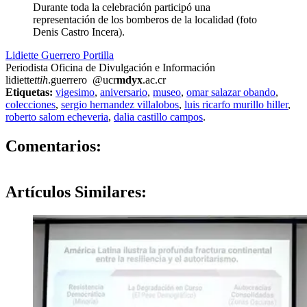
Durante toda la celebración participó una
representación de los bomberos de la localidad (foto
Denis Castro Incera).
Lidiette Guerrero Portilla
Periodista Oficina de Divulgación e Información
lidiette
ttih
.guerrero
@ucr
mdyx
.ac.cr
Etiquetas:
vigesimo
,
aniversario
,
museo
,
omar salazar obando
,
colecciones
,
sergio hernandez villalobos
,
luis ricarfo murillo hiller
,
roberto salom echeveria
,
dalia castillo campos
.
0
Comentarios:
Artículos
Similares: